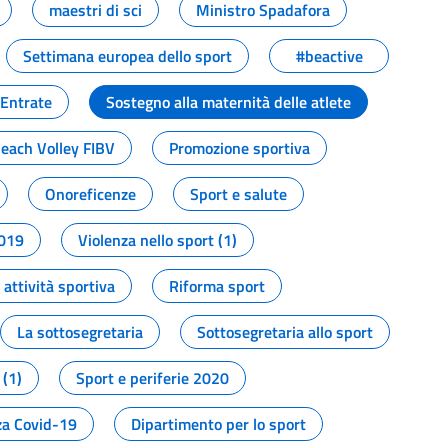
maestri di sci
Ministro Spadafora
Settimana europea dello sport
#beactive
 Entrate
Sostegno alla maternità delle atlete
Beach Volley FIBV
Promozione sportiva
Onoreficenze
Sport e salute
2019
Violenza nello sport (1)
attività sportiva
Riforma sport
La sottosegretaria
Sottosegretaria allo sport
 (1)
Sport e periferie 2020
a Covid-19
Dipartimento per lo sport