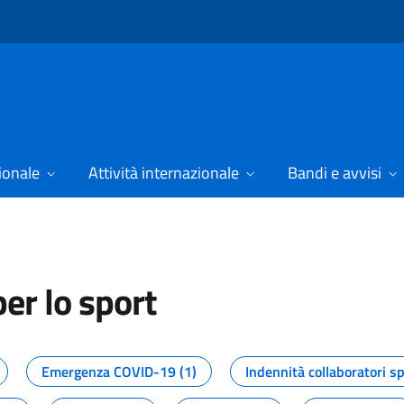
ionale
Attività internazionale
Bandi e avvisi
er lo sport
tizie dal Dipartimento per lo spor
Emergenza COVID-19 (1)
Indennità collaboratori sp