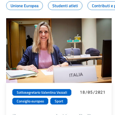
Unione Europea
Studenti atleti
Contributi e 
18/05/2021
Sottosegretario Valentina Vezzali
Consiglio europeo
Sport