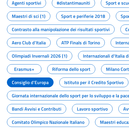
Agenti sportivi
#distantimauniti
Sport e scu
Maestri di sci (1)
Sport e periferie 2018
Spor
Contrasto alla manipolazione dei risultati sportivi
C
Aero Club d'Italia
ATP Finals di Torino
Interna
Olimpiadi Invernali 2026 (1)
Internazionali d'Italia d
Erasmus+
Riforma dello sport
Milano Cor
Consiglio d'Europa
Istituto per il Credito Sportivo
Giornata internazionale dello sport per lo sviluppo e la pac
Bandi Avvisi e Contributi
Lavoro sportivo
Av
Comitato Olimpico Nazionale Italiano
Maestri educa