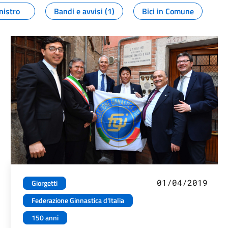
nistro
Bandi e avvisi (1)
Bici in Comune
01/04/2019
Giorgetti
Federazione Ginnastica d'Italia
150 anni