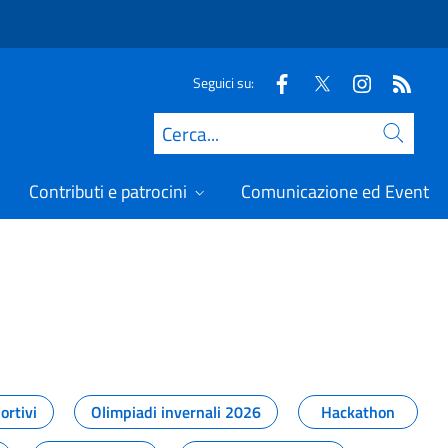
Seguici su:
Cerca
Contributi e patrocini
Comunicazione ed Eventi
t
ortivi
Olimpiadi invernali 2026
Hackathon