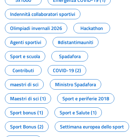
5x1000
Emergenza COVID-19 (1)
Indennità collaboratori sportivi
Olimpiadi invernali 2026
Hackathon
Agenti sportivi
#distantimauniti
Sport e scuola
Spadafora
Contributi
COVID-19 (2)
maestri di sci
Ministro Spadafora
Maestri di sci (1)
Sport e periferie 2018
Sport bonus (1)
Sport e Salute (1)
Sport Bonus (2)
Settimana europea dello sport