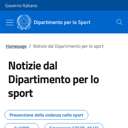
Vai al contenuto
Vai alla navigazione del sito
Governo Italiano
Dipartimento per lo Sport
Cerca
Homepage
/
Notizie dal Dipartimento per lo sport
Notizie dal
Dipartimento per lo
sport
Tutti i contenuti della pagina No
Prevenzione della violenza nello sport