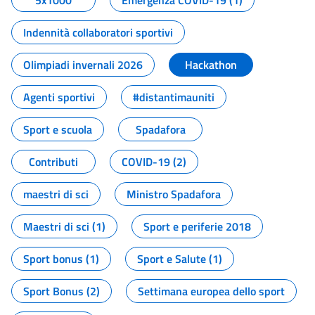
5x1000
Emergenza COVID-19 (1)
Indennità collaboratori sportivi
Olimpiadi invernali 2026
Hackathon
Agenti sportivi
#distantimauniti
Sport e scuola
Spadafora
Contributi
COVID-19 (2)
maestri di sci
Ministro Spadafora
Maestri di sci (1)
Sport e periferie 2018
Sport bonus (1)
Sport e Salute (1)
Sport Bonus (2)
Settimana europea dello sport