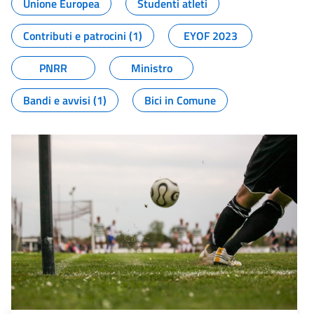
Unione Europea
Studenti atleti
Contributi e patrocini (1)
EYOF 2023
PNRR
Ministro
Bandi e avvisi (1)
Bici in Comune