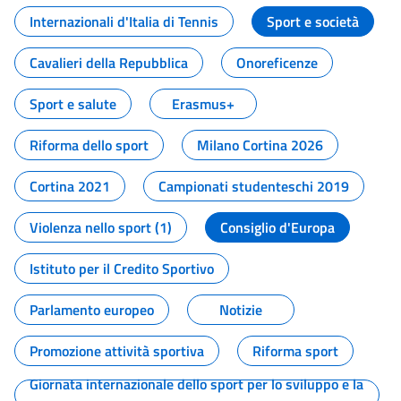
Internazionali d'Italia di Tennis
Sport e società
Cavalieri della Repubblica
Onoreficenze
Sport e salute
Erasmus+
Riforma dello sport
Milano Cortina 2026
Cortina 2021
Campionati studenteschi 2019
Violenza nello sport (1)
Consiglio d'Europa
Istituto per il Credito Sportivo
Parlamento europeo
Notizie
Promozione attività sportiva
Riforma sport
Giornata internazionale dello sport per lo sviluppo e la