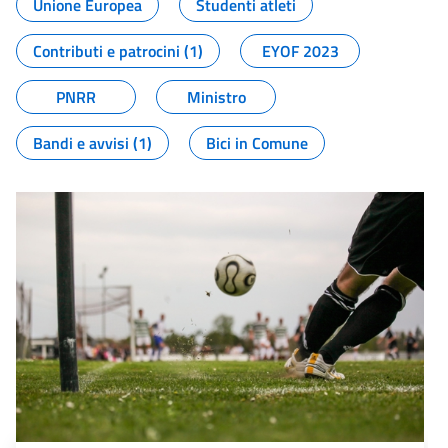
Unione Europea
Studenti atleti
Contributi e patrocini (1)
EYOF 2023
PNRR
Ministro
Bandi e avvisi (1)
Bici in Comune