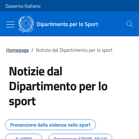
Vai al contenuto
Vai alla navigazione del sito
Governo Italiano
Dipartimento per lo Sport
Cerca
Homepage
/
Notizie dal Dipartimento per lo sport
Notizie dal
Dipartimento per lo
sport
Tutti i contenuti della pagina No
Prevenzione della violenza nello sport