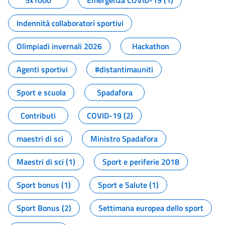
5x1000
Emergenza COVID-19 (1)
Indennità collaboratori sportivi
Olimpiadi invernali 2026
Hackathon
Agenti sportivi
#distantimauniti
Sport e scuola
Spadafora
Contributi
COVID-19 (2)
maestri di sci
Ministro Spadafora
Maestri di sci (1)
Sport e periferie 2018
Sport bonus (1)
Sport e Salute (1)
Sport Bonus (2)
Settimana europea dello sport