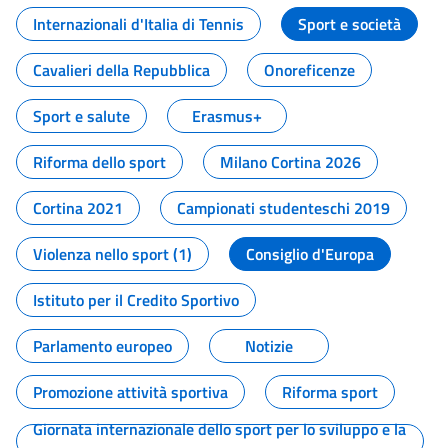
Internazionali d'Italia di Tennis
Sport e società
Cavalieri della Repubblica
Onoreficenze
Sport e salute
Erasmus+
Riforma dello sport
Milano Cortina 2026
Cortina 2021
Campionati studenteschi 2019
Violenza nello sport (1)
Consiglio d'Europa
Istituto per il Credito Sportivo
Parlamento europeo
Notizie
Promozione attività sportiva
Riforma sport
Giornata internazionale dello sport per lo sviluppo e la