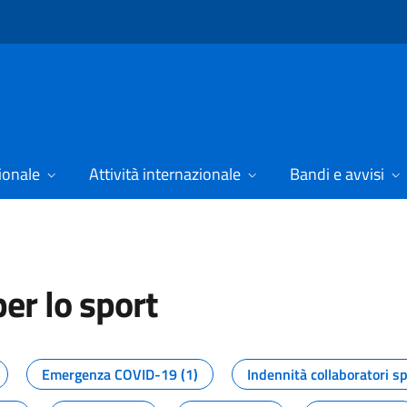
ionale
Attività internazionale
Bandi e avvisi
er lo sport
tizie dal Dipartimento per lo spor
Emergenza COVID-19 (1)
Indennità collaboratori sp