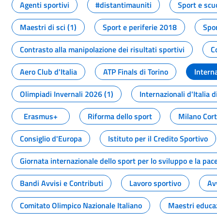
Agenti sportivi
#distantimauniti
Sport e scu
Maestri di sci (1)
Sport e periferie 2018
Spor
Contrasto alla manipolazione dei risultati sportivi
C
Aero Club d'Italia
ATP Finals di Torino
Interna
Olimpiadi Invernali 2026 (1)
Internazionali d'Italia d
Erasmus+
Riforma dello sport
Milano Cor
Consiglio d'Europa
Istituto per il Credito Sportivo
Giornata internazionale dello sport per lo sviluppo e la pac
Bandi Avvisi e Contributi
Lavoro sportivo
Av
Comitato Olimpico Nazionale Italiano
Maestri educa