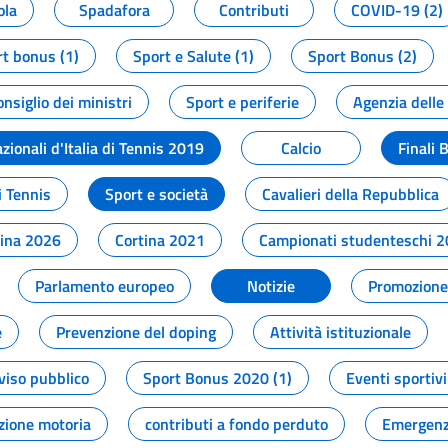
ola
Spadafora
Contributi
COVID-19 (2)
t bonus (1)
Sport e Salute (1)
Sport Bonus (2)
onsiglio dei ministri
Sport e periferie
Agenzia delle
zionali d'Italia di Tennis 2019
Calcio
Finali 
i Tennis
Sport e società
Cavalieri della Repubblica
tina 2026
Cortina 2021
Campionati studenteschi 
Parlamento europeo
Notizie
Promozione 
e
Prevenzione del doping
Attività istituzionale
viso pubblico
Sport Bonus 2020 (1)
Eventi sportivi
zione motoria
contributi a fondo perduto
Emergenz