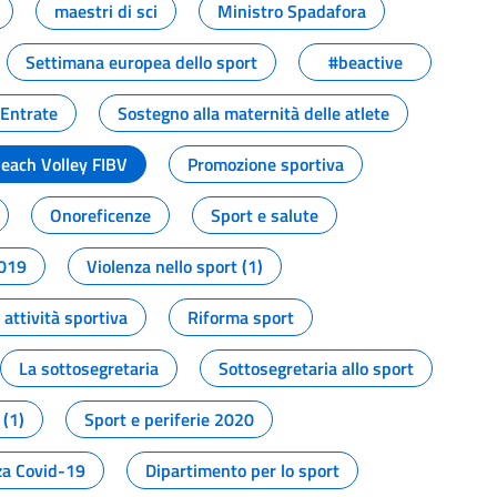
maestri di sci
Ministro Spadafora
Settimana europea dello sport
#beactive
 Entrate
Sostegno alla maternità delle atlete
Beach Volley FIBV
Promozione sportiva
Onoreficenze
Sport e salute
2019
Violenza nello sport (1)
attività sportiva
Riforma sport
La sottosegretaria
Sottosegretaria allo sport
 (1)
Sport e periferie 2020
a Covid-19
Dipartimento per lo sport