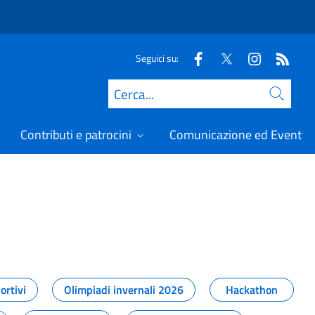
Seguici su:
Cerca
Contributi e patrocini
Comunicazione ed Eventi
t
ortivi
Olimpiadi invernali 2026
Hackathon