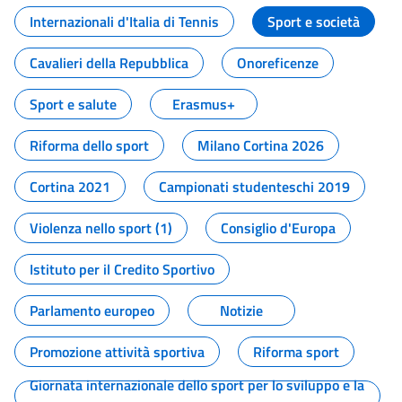
Internazionali d'Italia di Tennis
Sport e società
Cavalieri della Repubblica
Onoreficenze
Sport e salute
Erasmus+
Riforma dello sport
Milano Cortina 2026
Cortina 2021
Campionati studenteschi 2019
Violenza nello sport (1)
Consiglio d'Europa
Istituto per il Credito Sportivo
Parlamento europeo
Notizie
Promozione attività sportiva
Riforma sport
Giornata internazionale dello sport per lo sviluppo e la