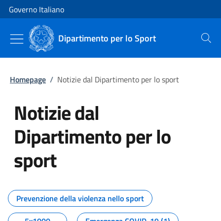
Vai al contenuto
Vai alla navigazione del sito
Governo Italiano
Dipartimento per lo Sport
Cerca
Homepage
/
Notizie dal Dipartimento per lo sport
Notizie dal
Dipartimento per lo
sport
Tutti i contenuti della pagina No
Prevenzione della violenza nello sport