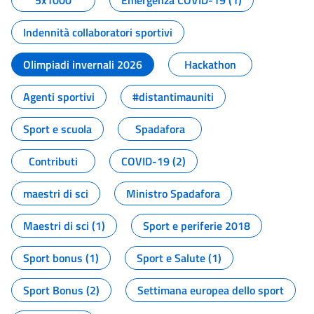
5x1000
Emergenza COVID-19 (1)
Indennità collaboratori sportivi
Olimpiadi invernali 2026
Hackathon
Agenti sportivi
#distantimauniti
Sport e scuola
Spadafora
Contributi
COVID-19 (2)
maestri di sci
Ministro Spadafora
Maestri di sci (1)
Sport e periferie 2018
Sport bonus (1)
Sport e Salute (1)
Sport Bonus (2)
Settimana europea dello sport