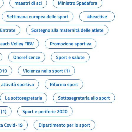
maestri di sci
Ministro Spadafora
Settimana europea dello sport
#beactive
 Entrate
Sostegno alla maternità delle atlete
Beach Volley FIBV
Promozione sportiva
Onoreficenze
Sport e salute
2019
Violenza nello sport (1)
attività sportiva
Riforma sport
La sottosegretaria
Sottosegretaria allo sport
 (1)
Sport e periferie 2020
a Covid-19
Dipartimento per lo sport