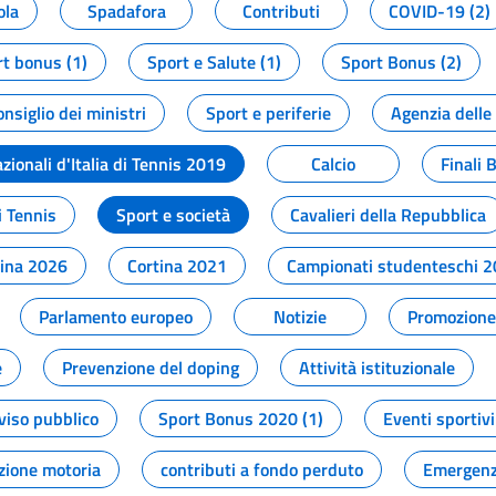
ola
Spadafora
Contributi
COVID-19 (2)
t bonus (1)
Sport e Salute (1)
Sport Bonus (2)
onsiglio dei ministri
Sport e periferie
Agenzia delle
zionali d'Italia di Tennis 2019
Calcio
Finali 
i Tennis
Sport e società
Cavalieri della Repubblica
tina 2026
Cortina 2021
Campionati studenteschi 
Parlamento europeo
Notizie
Promozione 
e
Prevenzione del doping
Attività istituzionale
viso pubblico
Sport Bonus 2020 (1)
Eventi sportivi
zione motoria
contributi a fondo perduto
Emergenz