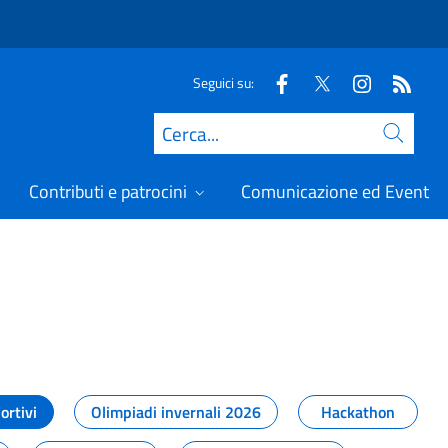
Seguici su:
Cerca
Contributi e patrocini
Comunicazione ed Eventi
t
ortivi
Olimpiadi invernali 2026
Hackathon