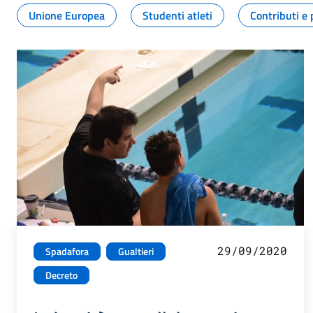
Unione Europea
Studenti atleti
Contributi e 
29/09/2020
Spadafora
Gualtieri
Decreto