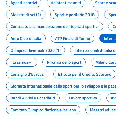
Agenti sportivi
#distantimauniti
Sport e scu
Maestri di sci (1)
Sport e periferie 2018
Spor
Contrasto alla manipolazione dei risultati sportivi
C
Aero Club d'Italia
ATP Finals di Torino
Interna
Olimpiadi Invernali 2026 (1)
Internazionali d'Italia d
Erasmus+
Riforma dello sport
Milano Cor
Consiglio d'Europa
Istituto per il Credito Sportivo
Giornata internazionale dello sport per lo sviluppo e la pac
Bandi Avvisi e Contributi
Lavoro sportivo
Av
Comitato Olimpico Nazionale Italiano
Maestri educa