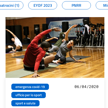
patrocini (1)
EYOF 2023
PNRR
Mi
06/04/2020
emergenza covid-19
ufficio per lo sport
sport e salute