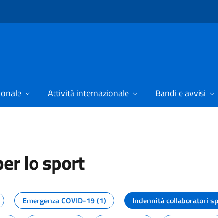
ionale
Attività internazionale
Bandi e avvisi
er lo sport
tizie dal Dipartimento per lo spor
Emergenza COVID-19 (1)
Indennità collaboratori sp