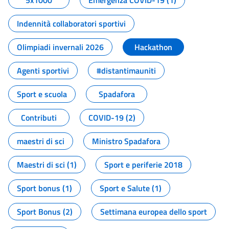
5x1000
Emergenza COVID-19 (1)
Indennità collaboratori sportivi
Olimpiadi invernali 2026
Hackathon
Agenti sportivi
#distantimauniti
Sport e scuola
Spadafora
Contributi
COVID-19 (2)
maestri di sci
Ministro Spadafora
Maestri di sci (1)
Sport e periferie 2018
Sport bonus (1)
Sport e Salute (1)
Sport Bonus (2)
Settimana europea dello sport