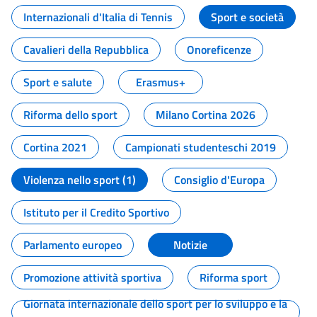
Internazionali d'Italia di Tennis
Sport e società
Cavalieri della Repubblica
Onoreficenze
Sport e salute
Erasmus+
Riforma dello sport
Milano Cortina 2026
Cortina 2021
Campionati studenteschi 2019
Violenza nello sport (1)
Consiglio d'Europa
Istituto per il Credito Sportivo
Parlamento europeo
Notizie
Promozione attività sportiva
Riforma sport
Giornata internazionale dello sport per lo sviluppo e la