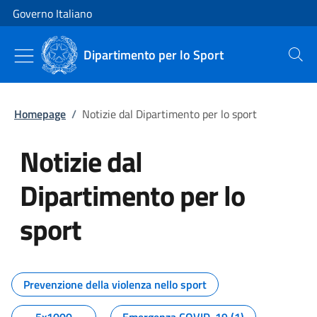
Vai al contenuto
Vai alla navigazione del sito
Governo Italiano
Dipartimento per lo Sport
Cerca
Homepage
/
Notizie dal Dipartimento per lo sport
Notizie dal
Dipartimento per lo
sport
Tutti i contenuti della pagina No
Prevenzione della violenza nello sport