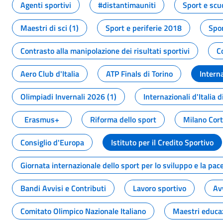
Agenti sportivi
#distantimauniti
Sport e scu
Maestri di sci (1)
Sport e periferie 2018
Spor
Contrasto alla manipolazione dei risultati sportivi
C
Aero Club d'Italia
ATP Finals di Torino
Interna
Olimpiadi Invernali 2026 (1)
Internazionali d'Italia d
Erasmus+
Riforma dello sport
Milano Cor
Consiglio d'Europa
Istituto per il Credito Sportivo
Giornata internazionale dello sport per lo sviluppo e la pac
Bandi Avvisi e Contributi
Lavoro sportivo
Av
Comitato Olimpico Nazionale Italiano
Maestri educa