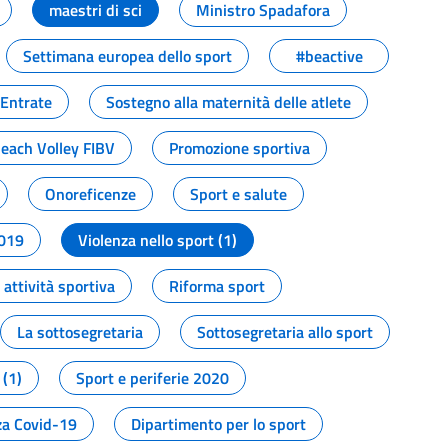
maestri di sci
Ministro Spadafora
Settimana europea dello sport
#beactive
 Entrate
Sostegno alla maternità delle atlete
Beach Volley FIBV
Promozione sportiva
Onoreficenze
Sport e salute
2019
Violenza nello sport (1)
attività sportiva
Riforma sport
La sottosegretaria
Sottosegretaria allo sport
 (1)
Sport e periferie 2020
a Covid-19
Dipartimento per lo sport