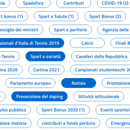
ola
Spadafora
Contributi
COVID-19 (2)
t bonus (1)
Sport e Salute (1)
Sport Bonus (2)
onsiglio dei ministri
Sport e periferie
Agenzia delle
zionali d'Italia di Tennis 2019
Calcio
Finali 
i Tennis
Sport e società
Cavalieri della Repubblica
tina 2026
Cortina 2021
Campionati studenteschi 
Parlamento europeo
Notizie
Promozione 
e
Prevenzione del doping
Attività istituzionale
viso pubblico
Sport Bonus 2020 (1)
Eventi sportivi
zione motoria
contributi a fondo perduto
Emergenz