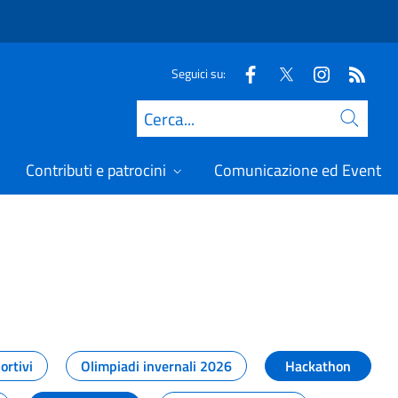
Seguici su:
Cerca
Contributi e patrocini
Comunicazione ed Eventi
t
ortivi
Olimpiadi invernali 2026
Hackathon