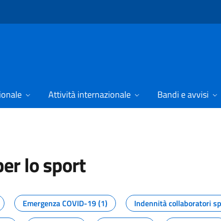
ionale
Attività internazionale
Bandi e avvisi
er lo sport
tizie dal Dipartimento per lo spor
Emergenza COVID-19 (1)
Indennità collaboratori sp