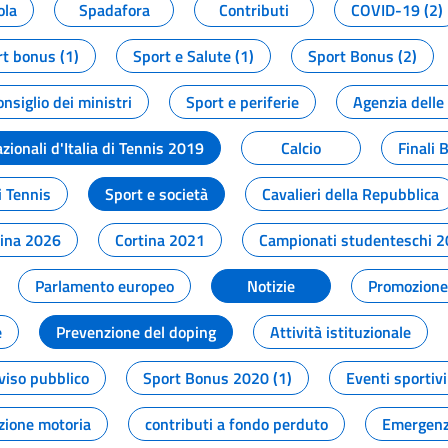
ola
Spadafora
Contributi
COVID-19 (2)
t bonus (1)
Sport e Salute (1)
Sport Bonus (2)
onsiglio dei ministri
Sport e periferie
Agenzia delle
zionali d'Italia di Tennis 2019
Calcio
Finali 
i Tennis
Sport e società
Cavalieri della Repubblica
tina 2026
Cortina 2021
Campionati studenteschi 
Parlamento europeo
Notizie
Promozione 
e
Prevenzione del doping
Attività istituzionale
viso pubblico
Sport Bonus 2020 (1)
Eventi sportivi
zione motoria
contributi a fondo perduto
Emergenz