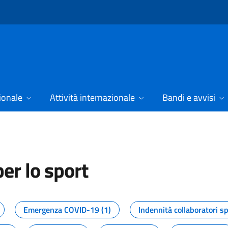
ionale
Attività internazionale
Bandi e avvisi
er lo sport
tizie dal Dipartimento per lo spor
Emergenza COVID-19 (1)
Indennità collaboratori sp