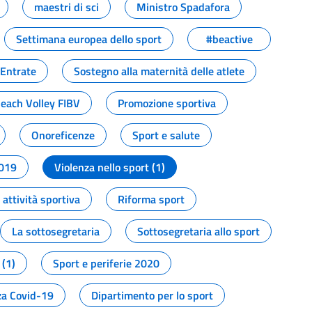
maestri di sci
Ministro Spadafora
Settimana europea dello sport
#beactive
 Entrate
Sostegno alla maternità delle atlete
Beach Volley FIBV
Promozione sportiva
Onoreficenze
Sport e salute
2019
Violenza nello sport (1)
attività sportiva
Riforma sport
La sottosegretaria
Sottosegretaria allo sport
 (1)
Sport e periferie 2020
a Covid-19
Dipartimento per lo sport