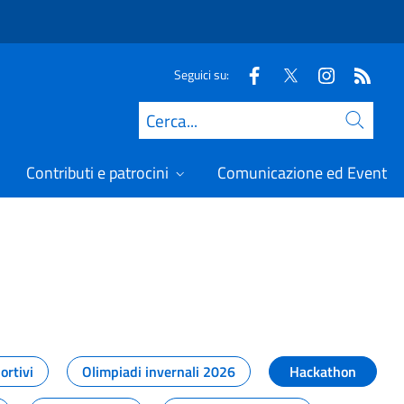
Seguici su:
Cerca
Contributi e patrocini
Comunicazione ed Eventi
t
ortivi
Olimpiadi invernali 2026
Hackathon