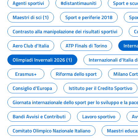
Agenti sportivi
#distantimauniti
Sport e scu
Maestri di sci (1)
Sport e periferie 2018
Spor
Contrasto alla manipolazione dei risultati sportivi
C
Aero Club d'Italia
ATP Finals di Torino
Interna
Olimpiadi Invernali 2026 (1)
Internazionali d'Italia d
Erasmus+
Riforma dello sport
Milano Cor
Consiglio d'Europa
Istituto per il Credito Sportivo
Giornata internazionale dello sport per lo sviluppo e la pac
Bandi Avvisi e Contributi
Lavoro sportivo
Av
Comitato Olimpico Nazionale Italiano
Maestri educa