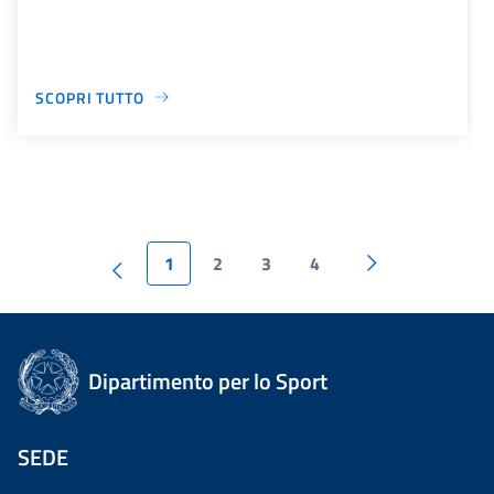
SCOPRI TUTTO
1
2
3
4
Dipartimento per lo Sport
SEDE