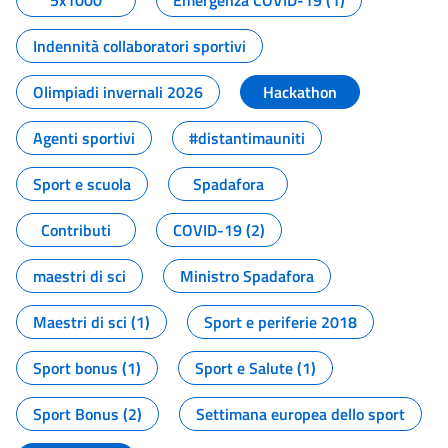
5x1000
Emergenza COVID-19 (1)
Indennità collaboratori sportivi
Olimpiadi invernali 2026
Hackathon
Agenti sportivi
#distantimauniti
Sport e scuola
Spadafora
Contributi
COVID-19 (2)
maestri di sci
Ministro Spadafora
Maestri di sci (1)
Sport e periferie 2018
Sport bonus (1)
Sport e Salute (1)
Sport Bonus (2)
Settimana europea dello sport