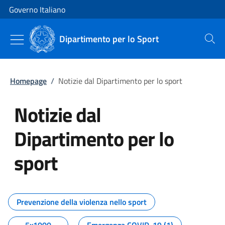
Vai al contenuto
Vai alla navigazione del sito
Governo Italiano
Dipartimento per lo Sport
Cerca
Homepage
/
Notizie dal Dipartimento per lo sport
Notizie dal
Dipartimento per lo
sport
Tutti i contenuti della pagina No
Prevenzione della violenza nello sport