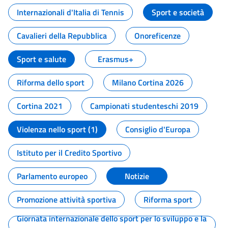
Internazionali d'Italia di Tennis
Sport e società
Cavalieri della Repubblica
Onoreficenze
Sport e salute
Erasmus+
Riforma dello sport
Milano Cortina 2026
Cortina 2021
Campionati studenteschi 2019
Violenza nello sport (1)
Consiglio d'Europa
Istituto per il Credito Sportivo
Parlamento europeo
Notizie
Promozione attività sportiva
Riforma sport
Giornata internazionale dello sport per lo sviluppo e la