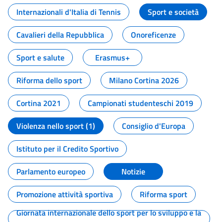
Internazionali d'Italia di Tennis
Sport e società
Cavalieri della Repubblica
Onoreficenze
Sport e salute
Erasmus+
Riforma dello sport
Milano Cortina 2026
Cortina 2021
Campionati studenteschi 2019
Violenza nello sport (1)
Consiglio d'Europa
Istituto per il Credito Sportivo
Parlamento europeo
Notizie
Promozione attività sportiva
Riforma sport
Giornata internazionale dello sport per lo sviluppo e la