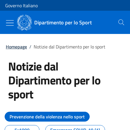
Vai al contenuto
Vai alla navigazione del sito
Governo Italiano
Dipartimento per lo Sport
Cerca
Homepage
/
Notizie dal Dipartimento per lo sport
Notizie dal
Dipartimento per lo
sport
Tutti i contenuti della pagina No
Prevenzione della violenza nello sport