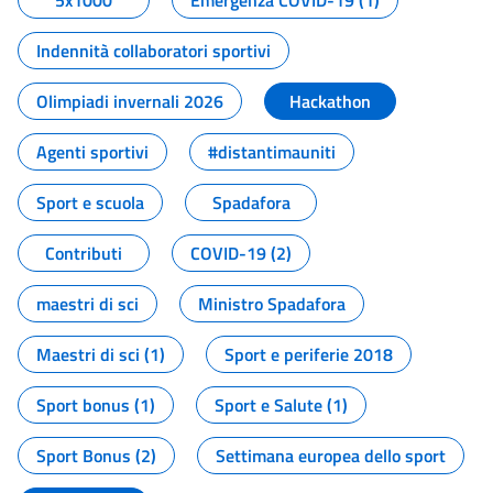
5x1000
Emergenza COVID-19 (1)
Indennità collaboratori sportivi
Olimpiadi invernali 2026
Hackathon
Agenti sportivi
#distantimauniti
Sport e scuola
Spadafora
Contributi
COVID-19 (2)
maestri di sci
Ministro Spadafora
Maestri di sci (1)
Sport e periferie 2018
Sport bonus (1)
Sport e Salute (1)
Sport Bonus (2)
Settimana europea dello sport