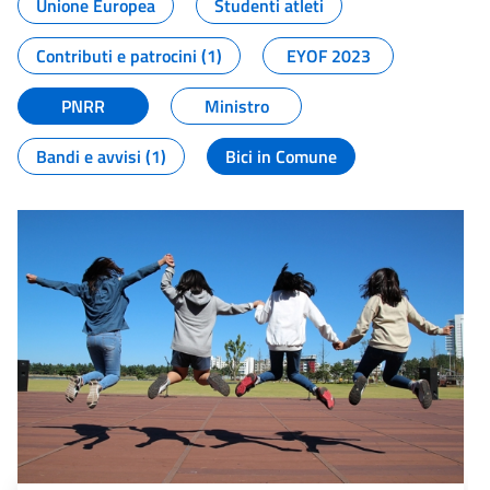
Unione Europea
Studenti atleti
Contributi e patrocini (1)
EYOF 2023
PNRR
Ministro
Bandi e avvisi (1)
Bici in Comune