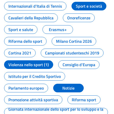
Internazionali d'Italia di Tennis
Sport e società
Cavalieri della Repubblica
Onoreficenze
Sport e salute
Erasmus+
Riforma dello sport
Milano Cortina 2026
Cortina 2021
Campionati studenteschi 2019
Violenza nello sport (1)
Consiglio d'Europa
Istituto per il Credito Sportivo
Parlamento europeo
Notizie
Promozione attività sportiva
Riforma sport
Giornata internazionale dello sport per lo sviluppo e la