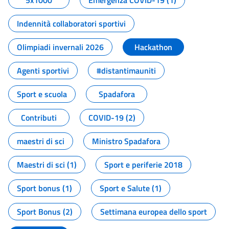
5x1000
Emergenza COVID-19 (1)
Indennità collaboratori sportivi
Olimpiadi invernali 2026
Hackathon
Agenti sportivi
#distantimauniti
Sport e scuola
Spadafora
Contributi
COVID-19 (2)
maestri di sci
Ministro Spadafora
Maestri di sci (1)
Sport e periferie 2018
Sport bonus (1)
Sport e Salute (1)
Sport Bonus (2)
Settimana europea dello sport