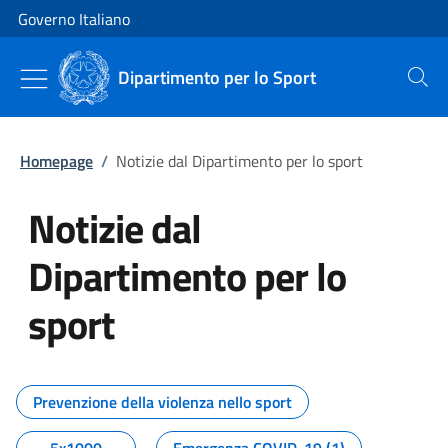
Vai al contenuto
Vai alla navigazione del sito
Governo Italiano
Dipartimento per lo Sport
Cerca
Homepage
/
Notizie dal Dipartimento per lo sport
Notizie dal
Dipartimento per lo
sport
Tutti i contenuti della pagina No
Prevenzione della violenza nello sport