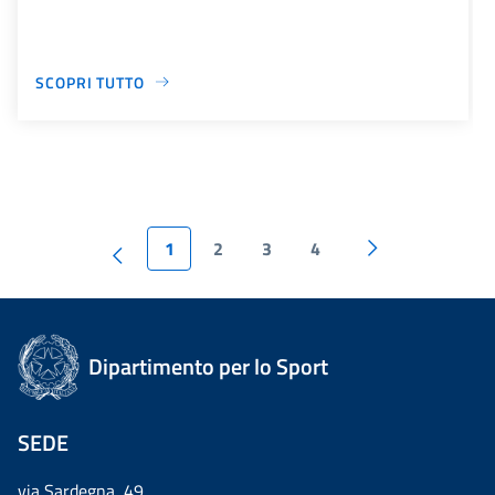
SCOPRI TUTTO
1
2
3
4
Dipartimento per lo Sport
SEDE
via Sardegna, 49