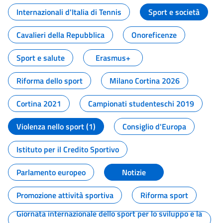
Internazionali d'Italia di Tennis
Sport e società
Cavalieri della Repubblica
Onoreficenze
Sport e salute
Erasmus+
Riforma dello sport
Milano Cortina 2026
Cortina 2021
Campionati studenteschi 2019
Violenza nello sport (1)
Consiglio d'Europa
Istituto per il Credito Sportivo
Parlamento europeo
Notizie
Promozione attività sportiva
Riforma sport
Giornata internazionale dello sport per lo sviluppo e la