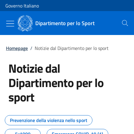
Vai al contenuto
Vai alla navigazione del sito
Governo Italiano
Dipartimento per lo Sport
Cerca
Homepage
/
Notizie dal Dipartimento per lo sport
Notizie dal
Dipartimento per lo
sport
Tutti i contenuti della pagina No
Prevenzione della violenza nello sport