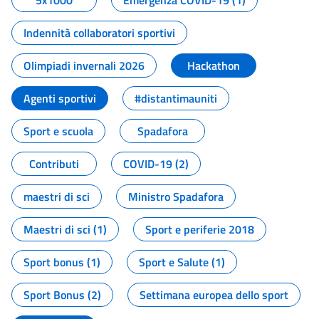
5x1000
Emergenza COVID-19 (1)
Indennità collaboratori sportivi
Olimpiadi invernali 2026
Hackathon
Agenti sportivi
#distantimauniti
Sport e scuola
Spadafora
Contributi
COVID-19 (2)
maestri di sci
Ministro Spadafora
Maestri di sci (1)
Sport e periferie 2018
Sport bonus (1)
Sport e Salute (1)
Sport Bonus (2)
Settimana europea dello sport