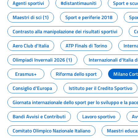
Agenti sportivi
#distantimauniti
Sport e scu
Maestri di sci (1)
Sport e periferie 2018
Spor
Contrasto alla manipolazione dei risultati sportivi
C
Aero Club d'Italia
ATP Finals di Torino
Interna
Olimpiadi Invernali 2026 (1)
Internazionali d'Italia d
Erasmus+
Riforma dello sport
Milano Cor
Consiglio d'Europa
Istituto per il Credito Sportivo
Giornata internazionale dello sport per lo sviluppo e la pac
Bandi Avvisi e Contributi
Lavoro sportivo
Av
Comitato Olimpico Nazionale Italiano
Maestri educa