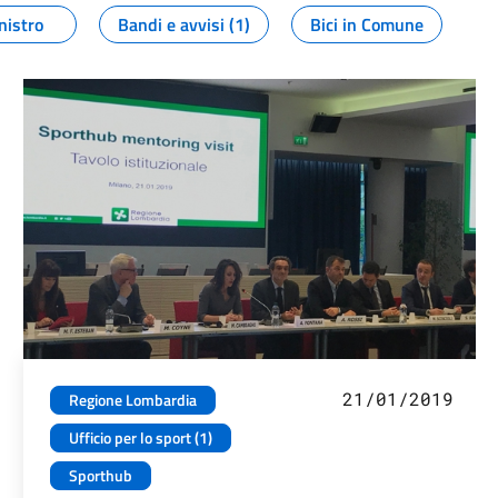
nistro
Bandi e avvisi (1)
Bici in Comune
21/01/2019
Regione Lombardia
Ufficio per lo sport (1)
Sporthub