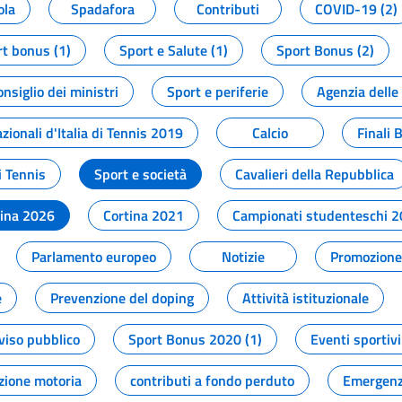
ola
Spadafora
Contributi
COVID-19 (2)
t bonus (1)
Sport e Salute (1)
Sport Bonus (2)
onsiglio dei ministri
Sport e periferie
Agenzia delle
zionali d'Italia di Tennis 2019
Calcio
Finali 
i Tennis
Sport e società
Cavalieri della Repubblica
tina 2026
Cortina 2021
Campionati studenteschi 
Parlamento europeo
Notizie
Promozione 
e
Prevenzione del doping
Attività istituzionale
viso pubblico
Sport Bonus 2020 (1)
Eventi sportivi
zione motoria
contributi a fondo perduto
Emergenz