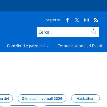
Seguici su:
Cerca
Contributi e patrocini
Comunicazione ed Eventi
t
ortivi
Olimpiadi invernali 2026
Hackathon