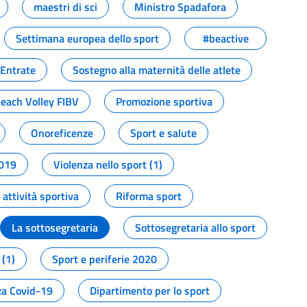
maestri di sci
Ministro Spadafora
Settimana europea dello sport
#beactive
 Entrate
Sostegno alla maternità delle atlete
Beach Volley FIBV
Promozione sportiva
Onoreficenze
Sport e salute
2019
Violenza nello sport (1)
attività sportiva
Riforma sport
La sottosegretaria
Sottosegretaria allo sport
 (1)
Sport e periferie 2020
a Covid-19
Dipartimento per lo sport