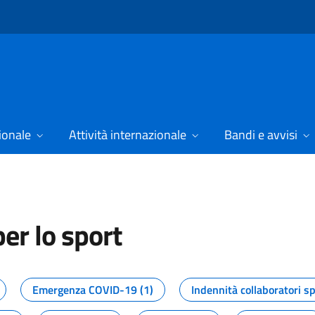
ionale
Attività internazionale
Bandi e avvisi
er lo sport
tizie dal Dipartimento per lo spor
Emergenza COVID-19 (1)
Indennità collaboratori sp