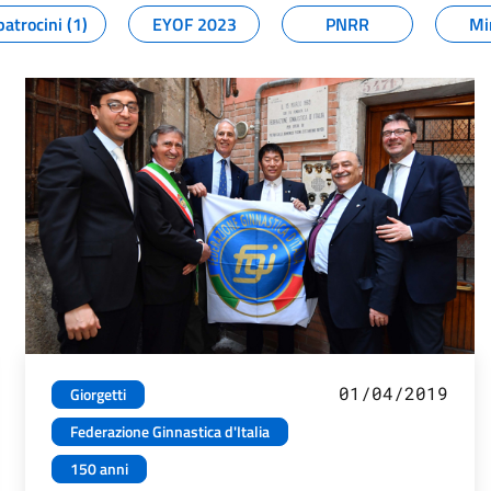
patrocini (1)
EYOF 2023
PNRR
Mi
01/04/2019
Giorgetti
Federazione Ginnastica d'Italia
150 anni