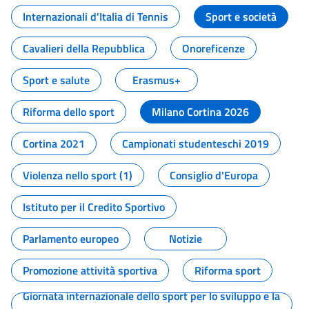
Internazionali d'Italia di Tennis
Sport e società
Cavalieri della Repubblica
Onoreficenze
Sport e salute
Erasmus+
Riforma dello sport
Milano Cortina 2026
Cortina 2021
Campionati studenteschi 2019
Violenza nello sport (1)
Consiglio d'Europa
Istituto per il Credito Sportivo
Parlamento europeo
Notizie
Promozione attività sportiva
Riforma sport
Giornata internazionale dello sport per lo sviluppo e la