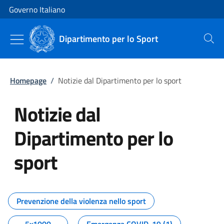
Vai al contenuto
Vai alla navigazione del sito
Governo Italiano
Dipartimento per lo Sport
Cerca
Homepage
/
Notizie dal Dipartimento per lo sport
Notizie dal
Dipartimento per lo
sport
Tutti i contenuti della pagina No
Prevenzione della violenza nello sport