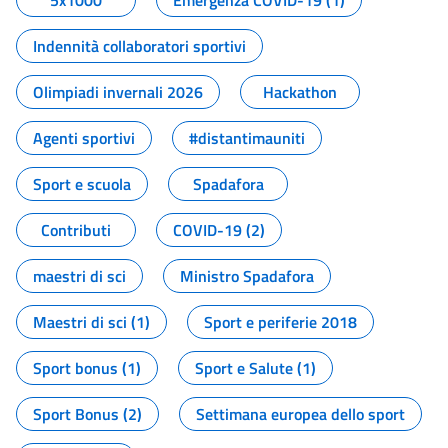
5x1000
Emergenza COVID-19 (1)
Indennità collaboratori sportivi
Olimpiadi invernali 2026
Hackathon
Agenti sportivi
#distantimauniti
Sport e scuola
Spadafora
Contributi
COVID-19 (2)
maestri di sci
Ministro Spadafora
Maestri di sci (1)
Sport e periferie 2018
Sport bonus (1)
Sport e Salute (1)
Sport Bonus (2)
Settimana europea dello sport