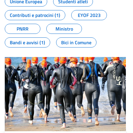
Unione Europea
Studenti atleti
Contributi e patrocini (1)
EYOF 2023
PNRR
Ministro
Bandi e avvisi (1)
Bici in Comune