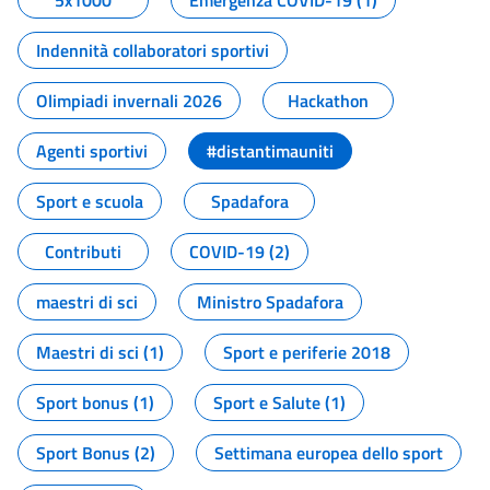
5x1000
Emergenza COVID-19 (1)
Indennità collaboratori sportivi
Olimpiadi invernali 2026
Hackathon
Agenti sportivi
#distantimauniti
Sport e scuola
Spadafora
Contributi
COVID-19 (2)
maestri di sci
Ministro Spadafora
Maestri di sci (1)
Sport e periferie 2018
Sport bonus (1)
Sport e Salute (1)
Sport Bonus (2)
Settimana europea dello sport