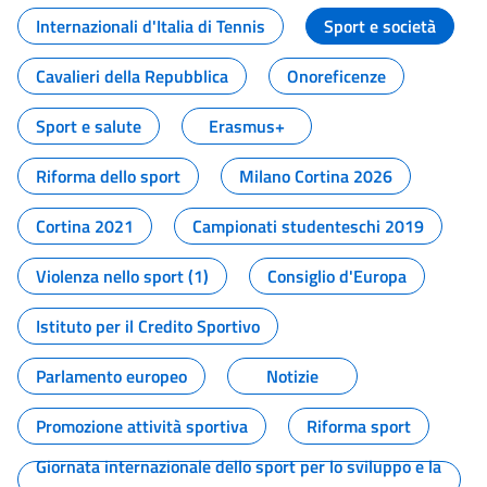
Internazionali d'Italia di Tennis
Sport e società
Cavalieri della Repubblica
Onoreficenze
Sport e salute
Erasmus+
Riforma dello sport
Milano Cortina 2026
Cortina 2021
Campionati studenteschi 2019
Violenza nello sport (1)
Consiglio d'Europa
Istituto per il Credito Sportivo
Parlamento europeo
Notizie
Promozione attività sportiva
Riforma sport
Giornata internazionale dello sport per lo sviluppo e la