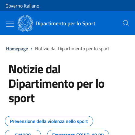
Vai al contenuto
Vai alla navigazione del sito
Governo Italiano
Dipartimento per lo Sport
Cerca
Homepage
/
Notizie dal Dipartimento per lo sport
Notizie dal
Dipartimento per lo
sport
Tutti i contenuti della pagina No
Prevenzione della violenza nello sport