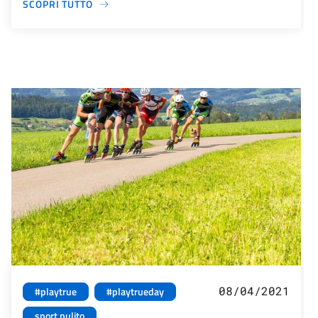
SCOPRI TUTTO
08/04/2021
#playtrue
#playtrueday
sport pulito