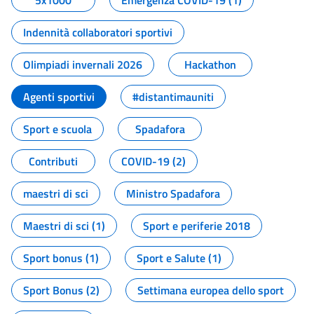
5x1000
Emergenza COVID-19 (1)
Indennità collaboratori sportivi
Olimpiadi invernali 2026
Hackathon
Agenti sportivi
#distantimauniti
Sport e scuola
Spadafora
Contributi
COVID-19 (2)
maestri di sci
Ministro Spadafora
Maestri di sci (1)
Sport e periferie 2018
Sport bonus (1)
Sport e Salute (1)
Sport Bonus (2)
Settimana europea dello sport