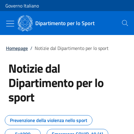
Vai al contenuto
Vai alla navigazione del sito
Governo Italiano
Dipartimento per lo Sport
Cerca
Homepage
/
Notizie dal Dipartimento per lo sport
Notizie dal
Dipartimento per lo
sport
Tutti i contenuti della pagina No
Prevenzione della violenza nello sport