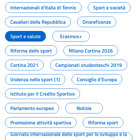
Internazionali d'Italia di Tennis
Sport e società
Cavalieri della Repubblica
Onoreficenze
Sport e salute
Erasmus+
Riforma dello sport
Milano Cortina 2026
Cortina 2021
Campionati studenteschi 2019
Violenza nello sport (1)
Consiglio d'Europa
Istituto per il Credito Sportivo
Parlamento europeo
Notizie
Promozione attività sportiva
Riforma sport
Giornata internazionale dello sport per lo sviluppo e la