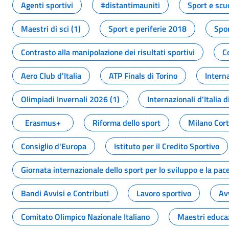
Agenti sportivi
#distantimauniti
Sport e scu
Maestri di sci (1)
Sport e periferie 2018
Spor
Contrasto alla manipolazione dei risultati sportivi
C
Aero Club d'Italia
ATP Finals di Torino
Interna
Olimpiadi Invernali 2026 (1)
Internazionali d'Italia d
Erasmus+
Riforma dello sport
Milano Cor
Consiglio d'Europa
Istituto per il Credito Sportivo
Giornata internazionale dello sport per lo sviluppo e la pac
Bandi Avvisi e Contributi
Lavoro sportivo
Av
Comitato Olimpico Nazionale Italiano
Maestri educa