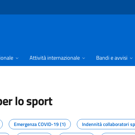
ionale
Attività internazionale
Bandi e avvisi
er lo sport
tizie dal Dipartimento per lo spor
Emergenza COVID-19 (1)
Indennità collaboratori sp