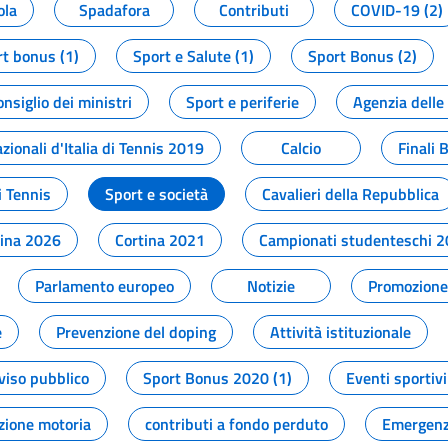
ola
Spadafora
Contributi
COVID-19 (2)
t bonus (1)
Sport e Salute (1)
Sport Bonus (2)
onsiglio dei ministri
Sport e periferie
Agenzia delle
zionali d'Italia di Tennis 2019
Calcio
Finali 
i Tennis
Sport e società
Cavalieri della Repubblica
tina 2026
Cortina 2021
Campionati studenteschi 
Parlamento europeo
Notizie
Promozione 
e
Prevenzione del doping
Attività istituzionale
viso pubblico
Sport Bonus 2020 (1)
Eventi sportivi
zione motoria
contributi a fondo perduto
Emergenz