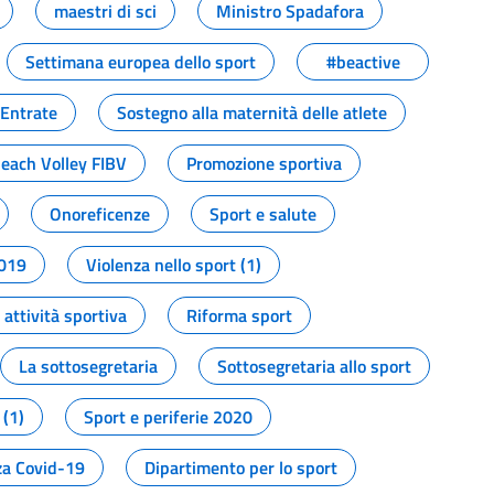
maestri di sci
Ministro Spadafora
Settimana europea dello sport
#beactive
 Entrate
Sostegno alla maternità delle atlete
Beach Volley FIBV
Promozione sportiva
Onoreficenze
Sport e salute
2019
Violenza nello sport (1)
attività sportiva
Riforma sport
La sottosegretaria
Sottosegretaria allo sport
 (1)
Sport e periferie 2020
a Covid-19
Dipartimento per lo sport