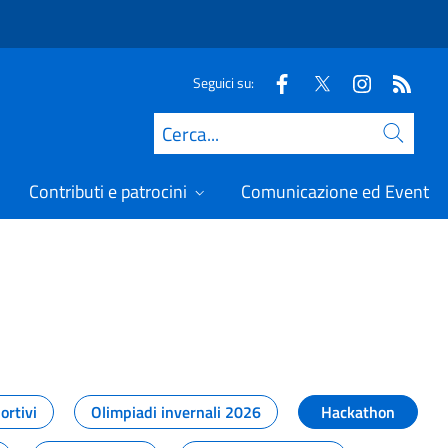
Seguici su:
Cerca
Contributi e patrocini
Comunicazione ed Eventi
t
ortivi
Olimpiadi invernali 2026
Hackathon