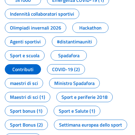
5x1000
Emergenza COVID-19 (1)
Indennità collaboratori sportivi
Olimpiadi invernali 2026
Hackathon
Agenti sportivi
#distantimauniti
Sport e scuola
Spadafora
Contributi
COVID-19 (2)
maestri di sci
Ministro Spadafora
Maestri di sci (1)
Sport e periferie 2018
Sport bonus (1)
Sport e Salute (1)
Sport Bonus (2)
Settimana europea dello sport