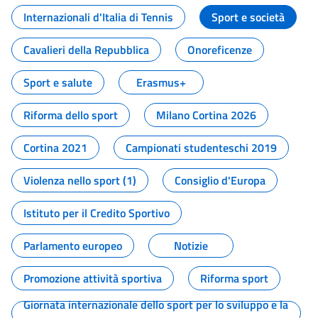
Internazionali d'Italia di Tennis
Sport e società
Cavalieri della Repubblica
Onoreficenze
Sport e salute
Erasmus+
Riforma dello sport
Milano Cortina 2026
Cortina 2021
Campionati studenteschi 2019
Violenza nello sport (1)
Consiglio d'Europa
Istituto per il Credito Sportivo
Parlamento europeo
Notizie
Promozione attività sportiva
Riforma sport
Giornata internazionale dello sport per lo sviluppo e la