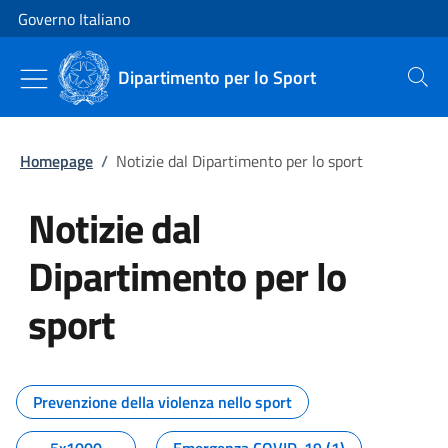
Vai al contenuto
Vai alla navigazione del sito
Governo Italiano
Dipartimento per lo Sport
Cerca
Homepage
/
Notizie dal Dipartimento per lo sport
Notizie dal
Dipartimento per lo
sport
Tutti i contenuti della pagina No
Prevenzione della violenza nello sport