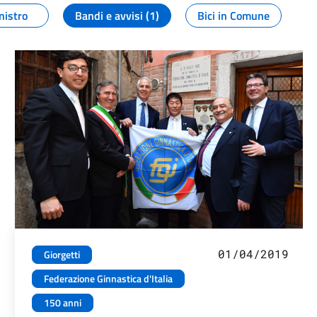
nistro
Bandi e avvisi (1)
Bici in Comune
01/04/2019
Giorgetti
Federazione Ginnastica d'Italia
150 anni