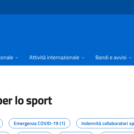
ionale
Attività internazionale
Bandi e avvisi
er lo sport
tizie dal Dipartimento per lo spor
Emergenza COVID-19 (1)
Indennità collaboratori sp