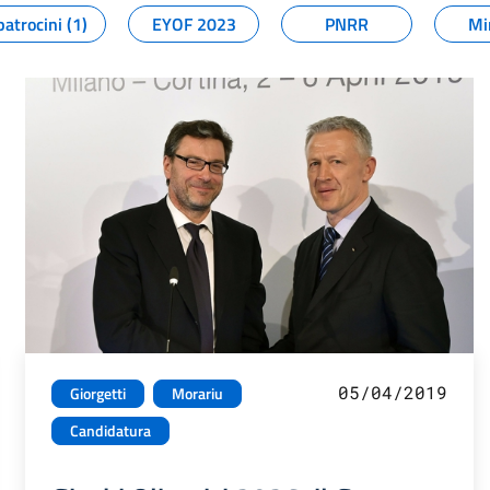
patrocini (1)
EYOF 2023
PNRR
Mi
05/04/2019
Giorgetti
Morariu
Candidatura