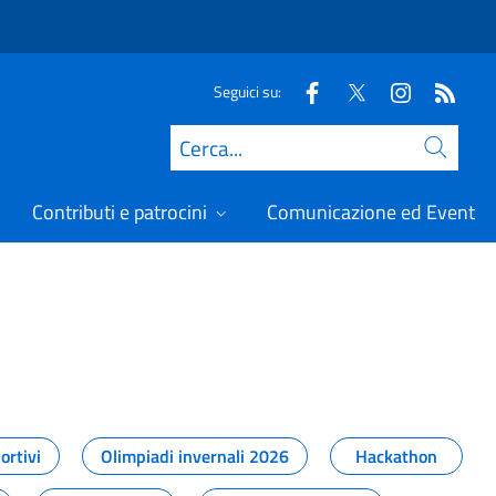
Seguici su:
Cerca
Contributi e patrocini
Comunicazione ed Eventi
t
ortivi
Olimpiadi invernali 2026
Hackathon