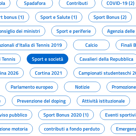
ola
Spadafora
Contributi
COVID-19 (2)
t bonus (1)
Sport e Salute (1)
Sport Bonus (2)
onsiglio dei ministri
Sport e periferie
Agenzia delle
zionali d'Italia di Tennis 2019
Calcio
Finali 
i Tennis
Sport e società
Cavalieri della Repubblica
tina 2026
Cortina 2021
Campionati studenteschi 
Parlamento europeo
Notizie
Promozione 
e
Prevenzione del doping
Attività istituzionale
viso pubblico
Sport Bonus 2020 (1)
Eventi sportivi
zione motoria
contributi a fondo perduto
Emergenz