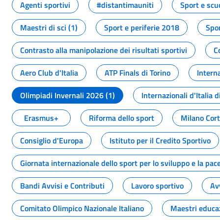
Agenti sportivi
#distantimauniti
Sport e scu
Maestri di sci (1)
Sport e periferie 2018
Spor
Contrasto alla manipolazione dei risultati sportivi
C
Aero Club d'Italia
ATP Finals di Torino
Interna
Olimpiadi Invernali 2026 (1)
Internazionali d'Italia d
Erasmus+
Riforma dello sport
Milano Cor
Consiglio d'Europa
Istituto per il Credito Sportivo
Giornata internazionale dello sport per lo sviluppo e la pac
Bandi Avvisi e Contributi
Lavoro sportivo
Av
Comitato Olimpico Nazionale Italiano
Maestri educa