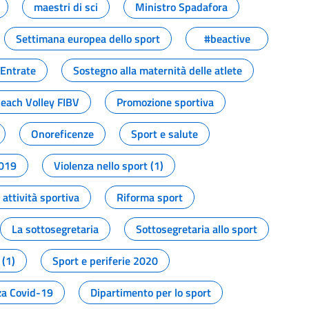
maestri di sci
Ministro Spadafora
Settimana europea dello sport
#beactive
 Entrate
Sostegno alla maternità delle atlete
Beach Volley FIBV
Promozione sportiva
Onoreficenze
Sport e salute
2019
Violenza nello sport (1)
attività sportiva
Riforma sport
La sottosegretaria
Sottosegretaria allo sport
 (1)
Sport e periferie 2020
a Covid-19
Dipartimento per lo sport