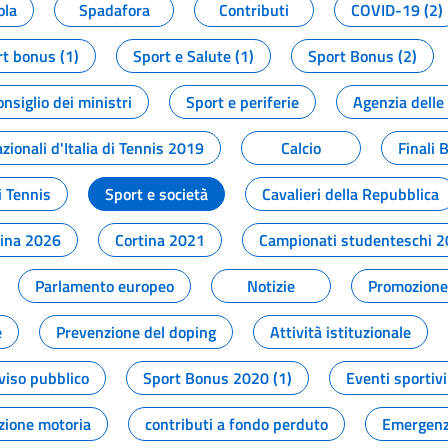
ola
Spadafora
Contributi
COVID-19 (2)
t bonus (1)
Sport e Salute (1)
Sport Bonus (2)
onsiglio dei ministri
Sport e periferie
Agenzia delle
zionali d'Italia di Tennis 2019
Calcio
Finali 
i Tennis
Sport e società
Cavalieri della Repubblica
tina 2026
Cortina 2021
Campionati studenteschi 
Parlamento europeo
Notizie
Promozione 
e
Prevenzione del doping
Attività istituzionale
viso pubblico
Sport Bonus 2020 (1)
Eventi sportivi
zione motoria
contributi a fondo perduto
Emergenz