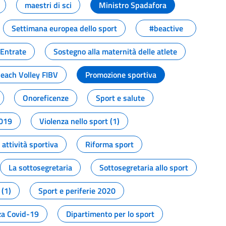
maestri di sci
Ministro Spadafora
Settimana europea dello sport
#beactive
 Entrate
Sostegno alla maternità delle atlete
Beach Volley FIBV
Promozione sportiva
Onoreficenze
Sport e salute
2019
Violenza nello sport (1)
attività sportiva
Riforma sport
La sottosegretaria
Sottosegretaria allo sport
 (1)
Sport e periferie 2020
a Covid-19
Dipartimento per lo sport