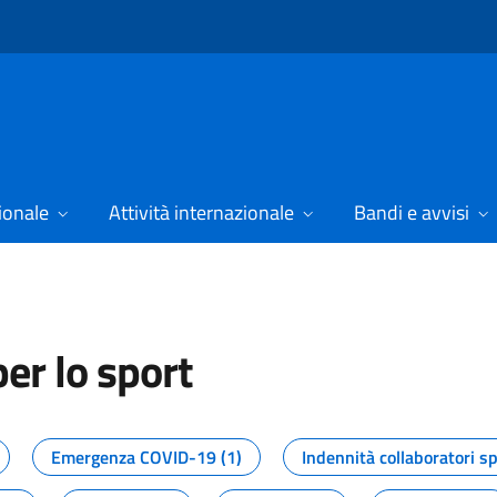
ionale
Attività internazionale
Bandi e avvisi
er lo sport
tizie dal Dipartimento per lo spor
Emergenza COVID-19 (1)
Indennità collaboratori sp