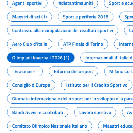
Agenti sportivi
#distantimauniti
Sport e scu
Maestri di sci (1)
Sport e periferie 2018
Spor
Contrasto alla manipolazione dei risultati sportivi
C
Aero Club d'Italia
ATP Finals di Torino
Interna
Olimpiadi Invernali 2026 (1)
Internazionali d'Italia d
Erasmus+
Riforma dello sport
Milano Cor
Consiglio d'Europa
Istituto per il Credito Sportivo
Giornata internazionale dello sport per lo sviluppo e la pac
Bandi Avvisi e Contributi
Lavoro sportivo
Av
Comitato Olimpico Nazionale Italiano
Maestri educa