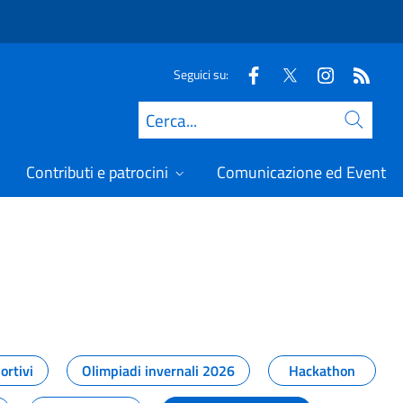
Seguici su:
Cerca
Contributi e patrocini
Comunicazione ed Eventi
t
ortivi
Olimpiadi invernali 2026
Hackathon