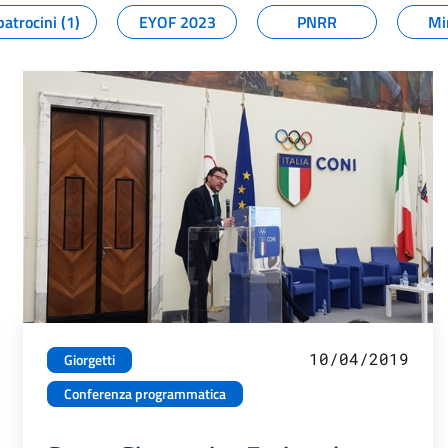
patrocini (1)
EYOF 2023
PNRR
Mi
10/04/2019
Giorgetti
Conferenza programmatica