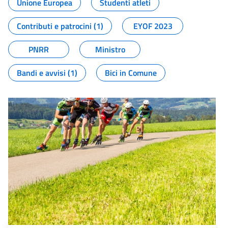
Unione Europea
Studenti atleti
Contributi e patrocini (1)
EYOF 2023
PNRR
Ministro
Bandi e avvisi (1)
Bici in Comune