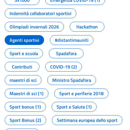
5x1000
Emergenza COVID-19 (1)
Indennità collaboratori sportivi
Olimpiadi invernali 2026
Hackathon
Agenti sportivi
#distantimauniti
Sport e scuola
Spadafora
Contributi
COVID-19 (2)
maestri di sci
Ministro Spadafora
Maestri di sci (1)
Sport e periferie 2018
Sport bonus (1)
Sport e Salute (1)
Sport Bonus (2)
Settimana europea dello sport