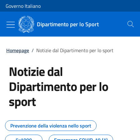
Vai al contenuto
Vai alla navigazione del sito
Governo Italiano
Dipartimento per lo Sport
Cerca
Homepage
/
Notizie dal Dipartimento per lo sport
Notizie dal
Dipartimento per lo
sport
Tutti i contenuti della pagina No
Prevenzione della violenza nello sport