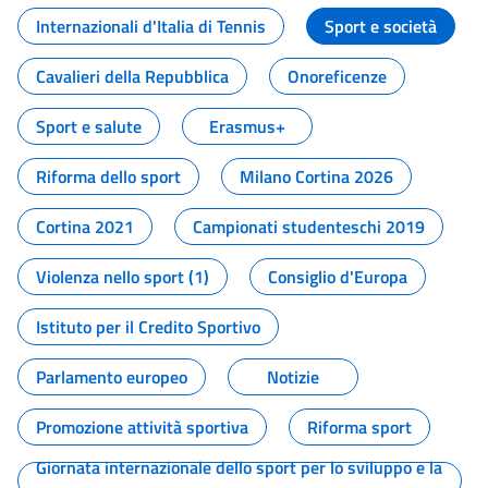
Internazionali d'Italia di Tennis
Sport e società
Cavalieri della Repubblica
Onoreficenze
Sport e salute
Erasmus+
Riforma dello sport
Milano Cortina 2026
Cortina 2021
Campionati studenteschi 2019
Violenza nello sport (1)
Consiglio d'Europa
Istituto per il Credito Sportivo
Parlamento europeo
Notizie
Promozione attività sportiva
Riforma sport
Giornata internazionale dello sport per lo sviluppo e la