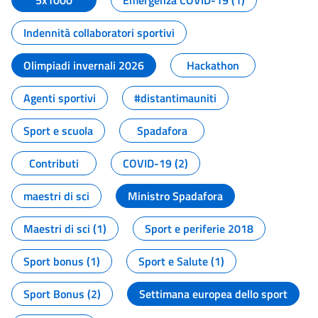
5x1000
Emergenza COVID-19 (1)
Indennità collaboratori sportivi
Olimpiadi invernali 2026
Hackathon
Agenti sportivi
#distantimauniti
Sport e scuola
Spadafora
Contributi
COVID-19 (2)
maestri di sci
Ministro Spadafora
Maestri di sci (1)
Sport e periferie 2018
Sport bonus (1)
Sport e Salute (1)
Sport Bonus (2)
Settimana europea dello sport