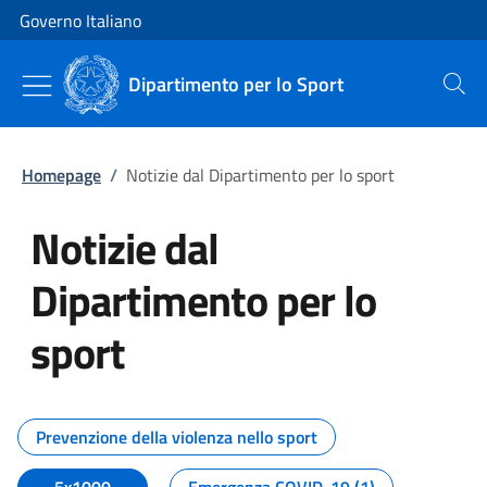
Vai al contenuto
Vai alla navigazione del sito
Governo Italiano
Dipartimento per lo Sport
Cerca
Homepage
/
Notizie dal Dipartimento per lo sport
Notizie dal
Dipartimento per lo
sport
Tutti i contenuti della pagina No
Prevenzione della violenza nello sport