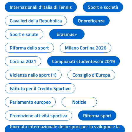
Internazionali d'Italia di Tennis
Sport e società
Cavalieri della Repubblica
Onoreficenze
Sport e salute
Erasmus+
Riforma dello sport
Milano Cortina 2026
Cortina 2021
Campionati studenteschi 2019
Violenza nello sport (1)
Consiglio d'Europa
Istituto per il Credito Sportivo
Parlamento europeo
Notizie
Promozione attività sportiva
Riforma sport
Giornata internazionale dello sport per lo sviluppo e la