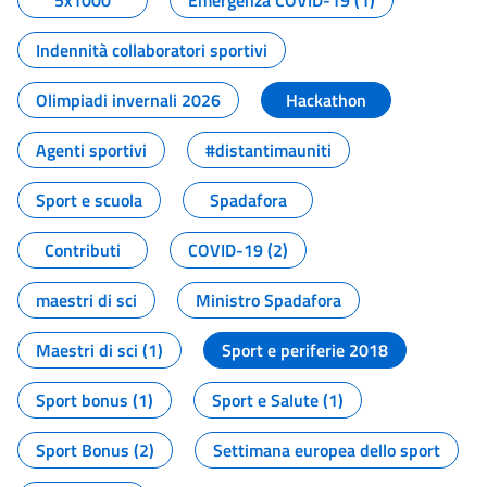
5x1000
Emergenza COVID-19 (1)
Indennità collaboratori sportivi
Olimpiadi invernali 2026
Hackathon
Agenti sportivi
#distantimauniti
Sport e scuola
Spadafora
Contributi
COVID-19 (2)
maestri di sci
Ministro Spadafora
Maestri di sci (1)
Sport e periferie 2018
Sport bonus (1)
Sport e Salute (1)
Sport Bonus (2)
Settimana europea dello sport