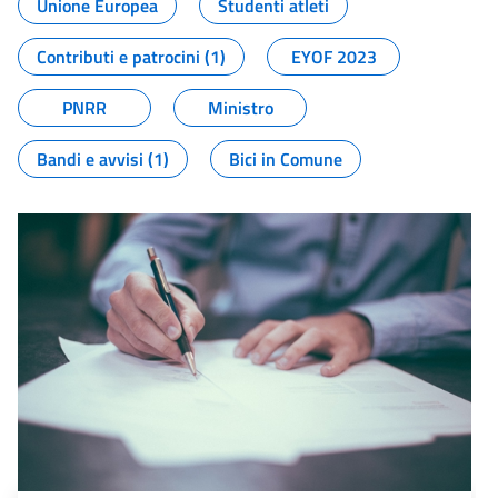
Unione Europea
Studenti atleti
Contributi e patrocini (1)
EYOF 2023
PNRR
Ministro
Bandi e avvisi (1)
Bici in Comune