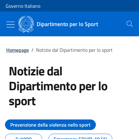
Vai al contenuto
Vai alla navigazione del sito
Governo Italiano
Dipartimento per lo Sport
Cerca
Homepage
/
Notizie dal Dipartimento per lo sport
Notizie dal
Dipartimento per lo
sport
Tutti i contenuti della pagina No
Prevenzione della violenza nello sport