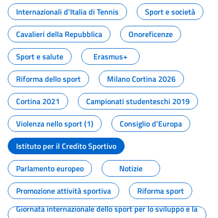
Internazionali d'Italia di Tennis
Sport e società
Cavalieri della Repubblica
Onoreficenze
Sport e salute
Erasmus+
Riforma dello sport
Milano Cortina 2026
Cortina 2021
Campionati studenteschi 2019
Violenza nello sport (1)
Consiglio d'Europa
Istituto per il Credito Sportivo
Parlamento europeo
Notizie
Promozione attività sportiva
Riforma sport
Giornata internazionale dello sport per lo sviluppo e la