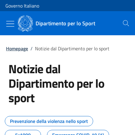
Vai al contenuto
Vai alla navigazione del sito
Governo Italiano
Dipartimento per lo Sport
Cerca
Homepage
/
Notizie dal Dipartimento per lo sport
Notizie dal
Dipartimento per lo
sport
Tutti i contenuti della pagina No
Prevenzione della violenza nello sport