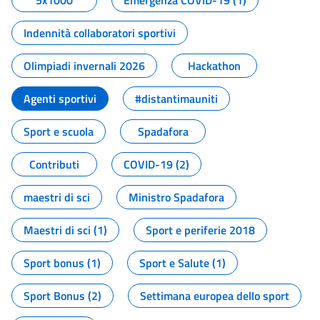
5x1000
Emergenza COVID-19 (1)
Indennità collaboratori sportivi
Olimpiadi invernali 2026
Hackathon
Agenti sportivi
#distantimauniti
Sport e scuola
Spadafora
Contributi
COVID-19 (2)
maestri di sci
Ministro Spadafora
Maestri di sci (1)
Sport e periferie 2018
Sport bonus (1)
Sport e Salute (1)
Sport Bonus (2)
Settimana europea dello sport