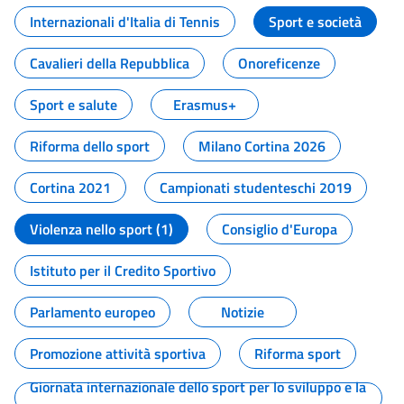
Internazionali d'Italia di Tennis
Sport e società
Cavalieri della Repubblica
Onoreficenze
Sport e salute
Erasmus+
Riforma dello sport
Milano Cortina 2026
Cortina 2021
Campionati studenteschi 2019
Violenza nello sport (1)
Consiglio d'Europa
Istituto per il Credito Sportivo
Parlamento europeo
Notizie
Promozione attività sportiva
Riforma sport
Giornata internazionale dello sport per lo sviluppo e la