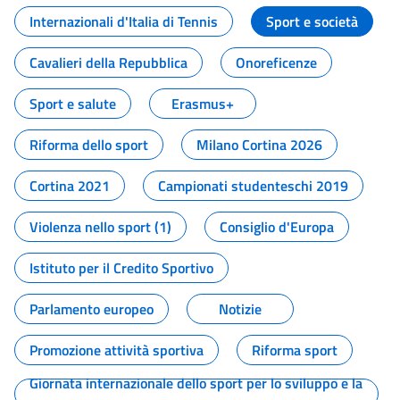
Internazionali d'Italia di Tennis
Sport e società
Cavalieri della Repubblica
Onoreficenze
Sport e salute
Erasmus+
Riforma dello sport
Milano Cortina 2026
Cortina 2021
Campionati studenteschi 2019
Violenza nello sport (1)
Consiglio d'Europa
Istituto per il Credito Sportivo
Parlamento europeo
Notizie
Promozione attività sportiva
Riforma sport
Giornata internazionale dello sport per lo sviluppo e la