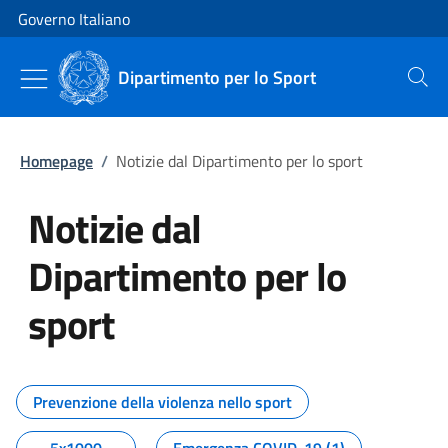
Vai al contenuto
Vai alla navigazione del sito
Governo Italiano
Dipartimento per lo Sport
Cerca
Homepage
/
Notizie dal Dipartimento per lo sport
Notizie dal
Dipartimento per lo
sport
Tutti i contenuti della pagina No
Prevenzione della violenza nello sport