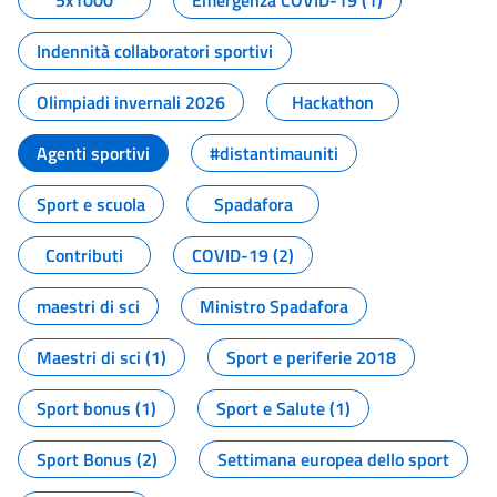
5x1000
Emergenza COVID-19 (1)
Indennità collaboratori sportivi
Olimpiadi invernali 2026
Hackathon
Agenti sportivi
#distantimauniti
Sport e scuola
Spadafora
Contributi
COVID-19 (2)
maestri di sci
Ministro Spadafora
Maestri di sci (1)
Sport e periferie 2018
Sport bonus (1)
Sport e Salute (1)
Sport Bonus (2)
Settimana europea dello sport