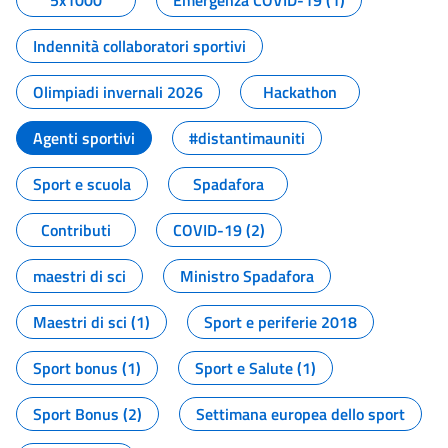
5x1000
Emergenza COVID-19 (1)
Indennità collaboratori sportivi
Olimpiadi invernali 2026
Hackathon
Agenti sportivi
#distantimauniti
Sport e scuola
Spadafora
Contributi
COVID-19 (2)
maestri di sci
Ministro Spadafora
Maestri di sci (1)
Sport e periferie 2018
Sport bonus (1)
Sport e Salute (1)
Sport Bonus (2)
Settimana europea dello sport