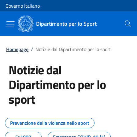
Vai al contenuto
Vai alla navigazione del sito
Governo Italiano
Dipartimento per lo Sport
Cerca
Homepage
/
Notizie dal Dipartimento per lo sport
Notizie dal
Dipartimento per lo
sport
Tutti i contenuti della pagina No
Prevenzione della violenza nello sport