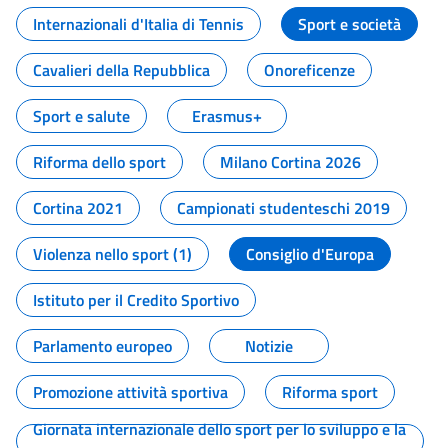
Internazionali d'Italia di Tennis
Sport e società
Cavalieri della Repubblica
Onoreficenze
Sport e salute
Erasmus+
Riforma dello sport
Milano Cortina 2026
Cortina 2021
Campionati studenteschi 2019
Violenza nello sport (1)
Consiglio d'Europa
Istituto per il Credito Sportivo
Parlamento europeo
Notizie
Promozione attività sportiva
Riforma sport
Giornata internazionale dello sport per lo sviluppo e la