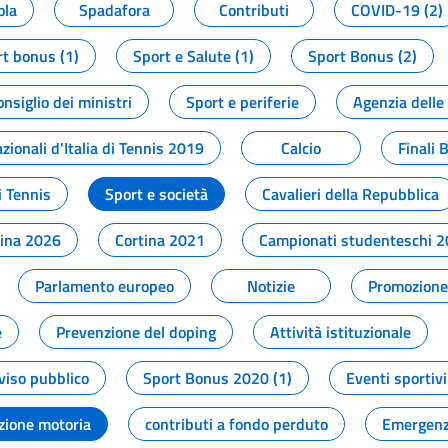
ola
Spadafora
Contributi
COVID-19 (2)
t bonus (1)
Sport e Salute (1)
Sport Bonus (2)
onsiglio dei ministri
Sport e periferie
Agenzia delle
zionali d'Italia di Tennis 2019
Calcio
Finali 
i Tennis
Sport e società
Cavalieri della Repubblica
tina 2026
Cortina 2021
Campionati studenteschi 
Parlamento europeo
Notizie
Promozione 
e
Prevenzione del doping
Attività istituzionale
viso pubblico
Sport Bonus 2020 (1)
Eventi sportivi
zione motoria
contributi a fondo perduto
Emergenz