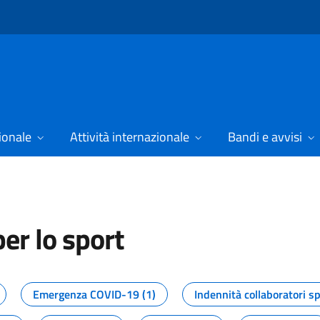
ionale
Attività internazionale
Bandi e avvisi
er lo sport
tizie dal Dipartimento per lo spor
Emergenza COVID-19 (1)
Indennità collaboratori sp