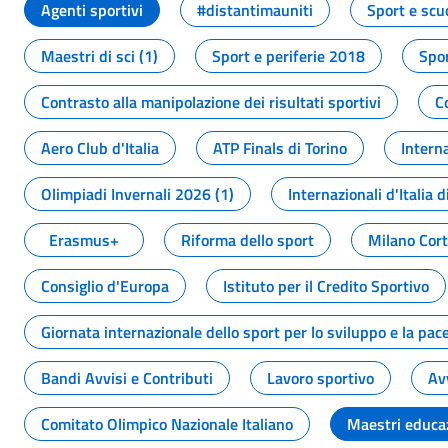
Agenti sportivi
#distantimauniti
Sport e scu
Maestri di sci (1)
Sport e periferie 2018
Spor
Contrasto alla manipolazione dei risultati sportivi
C
Aero Club d'Italia
ATP Finals di Torino
Interna
Olimpiadi Invernali 2026 (1)
Internazionali d'Italia d
Erasmus+
Riforma dello sport
Milano Cor
Consiglio d'Europa
Istituto per il Credito Sportivo
Giornata internazionale dello sport per lo sviluppo e la pac
Bandi Avvisi e Contributi
Lavoro sportivo
Av
Comitato Olimpico Nazionale Italiano
Maestri educa