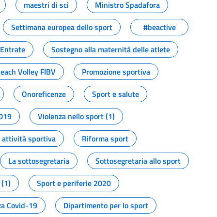
maestri di sci
Ministro Spadafora
Settimana europea dello sport
#beactive
 Entrate
Sostegno alla maternità delle atlete
Beach Volley FIBV
Promozione sportiva
Onoreficenze
Sport e salute
2019
Violenza nello sport (1)
attività sportiva
Riforma sport
La sottosegretaria
Sottosegretaria allo sport
 (1)
Sport e periferie 2020
a Covid-19
Dipartimento per lo sport