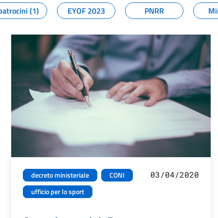
patrocini (1)
EYOF 2023
PNRR
Mi
03/04/2020
decreto ministeriale
CONI
ufficio per lo sport