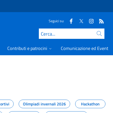
Seguici su:
Cerca
Contributi e patrocini
Comunicazione ed Eventi
t
ortivi
Olimpiadi invernali 2026
Hackathon