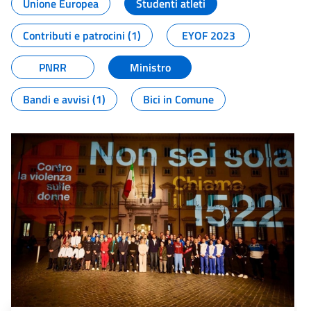
Unione Europea
Studenti atleti
Contributi e patrocini (1)
EYOF 2023
PNRR
Ministro
Bandi e avvisi (1)
Bici in Comune