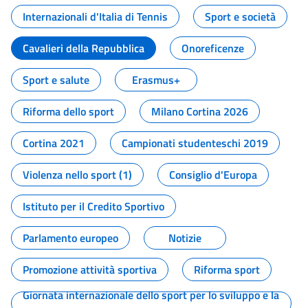
Internazionali d'Italia di Tennis
Sport e società
Cavalieri della Repubblica
Onoreficenze
Sport e salute
Erasmus+
Riforma dello sport
Milano Cortina 2026
Cortina 2021
Campionati studenteschi 2019
Violenza nello sport (1)
Consiglio d'Europa
Istituto per il Credito Sportivo
Parlamento europeo
Notizie
Promozione attività sportiva
Riforma sport
Giornata internazionale dello sport per lo sviluppo e la