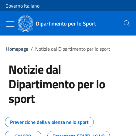
Vai al contenuto
Vai alla navigazione del sito
Governo Italiano
Dipartimento per lo Sport
Cerca
Homepage
/
Notizie dal Dipartimento per lo sport
Notizie dal
Dipartimento per lo
sport
Tutti i contenuti della pagina No
Prevenzione della violenza nello sport