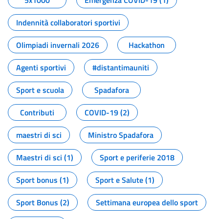
5x1000
Emergenza COVID-19 (1)
Indennità collaboratori sportivi
Olimpiadi invernali 2026
Hackathon
Agenti sportivi
#distantimauniti
Sport e scuola
Spadafora
Contributi
COVID-19 (2)
maestri di sci
Ministro Spadafora
Maestri di sci (1)
Sport e periferie 2018
Sport bonus (1)
Sport e Salute (1)
Sport Bonus (2)
Settimana europea dello sport