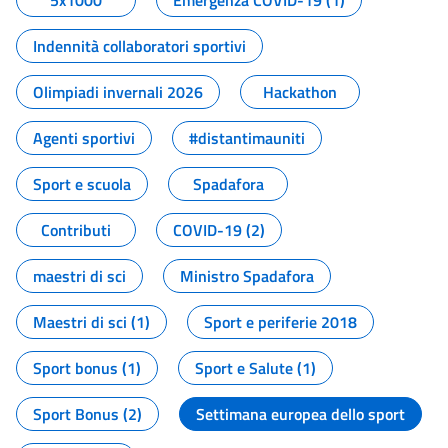
5x1000
Emergenza COVID-19 (1)
Indennità collaboratori sportivi
Olimpiadi invernali 2026
Hackathon
Agenti sportivi
#distantimauniti
Sport e scuola
Spadafora
Contributi
COVID-19 (2)
maestri di sci
Ministro Spadafora
Maestri di sci (1)
Sport e periferie 2018
Sport bonus (1)
Sport e Salute (1)
Sport Bonus (2)
Settimana europea dello sport