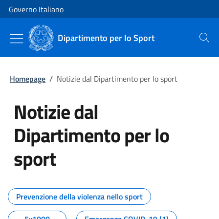
Vai al contenuto
Vai alla navigazione del sito
Governo Italiano
Dipartimento per lo Sport
Cerca
Homepage
/
Notizie dal Dipartimento per lo sport
Notizie dal
Dipartimento per lo
sport
Tutti i contenuti della pagina No
Prevenzione della violenza nello sport