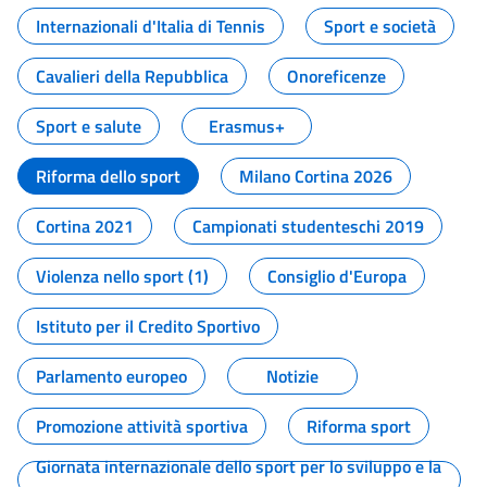
Internazionali d'Italia di Tennis
Sport e società
Cavalieri della Repubblica
Onoreficenze
Sport e salute
Erasmus+
Riforma dello sport
Milano Cortina 2026
Cortina 2021
Campionati studenteschi 2019
Violenza nello sport (1)
Consiglio d'Europa
Istituto per il Credito Sportivo
Parlamento europeo
Notizie
Promozione attività sportiva
Riforma sport
Giornata internazionale dello sport per lo sviluppo e la