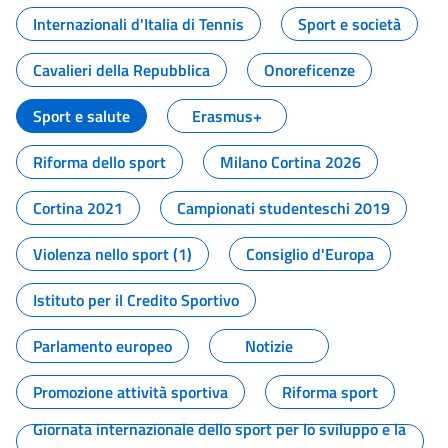
Internazionali d'Italia di Tennis
Sport e società
Cavalieri della Repubblica
Onoreficenze
Sport e salute
Erasmus+
Riforma dello sport
Milano Cortina 2026
Cortina 2021
Campionati studenteschi 2019
Violenza nello sport (1)
Consiglio d'Europa
Istituto per il Credito Sportivo
Parlamento europeo
Notizie
Promozione attività sportiva
Riforma sport
Giornata internazionale dello sport per lo sviluppo e la