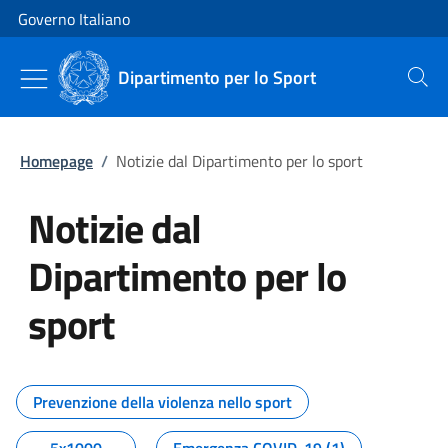
Vai al contenuto
Vai alla navigazione del sito
Governo Italiano
Dipartimento per lo Sport
Cerca
Homepage
/
Notizie dal Dipartimento per lo sport
Notizie dal
Dipartimento per lo
sport
Tutti i contenuti della pagina No
Prevenzione della violenza nello sport