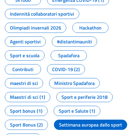
5x1000
Emergenza COVID-19 (1)
Indennità collaboratori sportivi
Olimpiadi invernali 2026
Hackathon
Agenti sportivi
#distantimauniti
Sport e scuola
Spadafora
Contributi
COVID-19 (2)
maestri di sci
Ministro Spadafora
Maestri di sci (1)
Sport e periferie 2018
Sport bonus (1)
Sport e Salute (1)
Sport Bonus (2)
Settimana europea dello sport