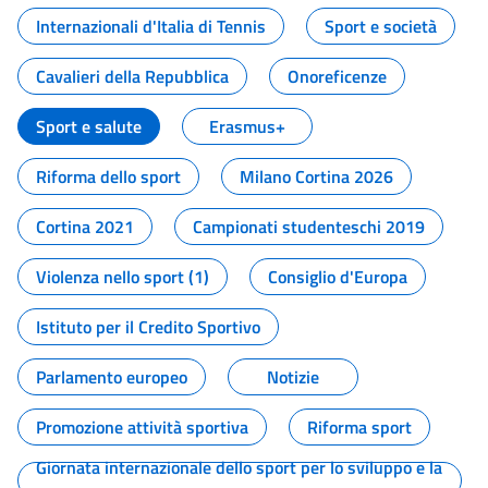
Internazionali d'Italia di Tennis
Sport e società
Cavalieri della Repubblica
Onoreficenze
Sport e salute
Erasmus+
Riforma dello sport
Milano Cortina 2026
Cortina 2021
Campionati studenteschi 2019
Violenza nello sport (1)
Consiglio d'Europa
Istituto per il Credito Sportivo
Parlamento europeo
Notizie
Promozione attività sportiva
Riforma sport
Giornata internazionale dello sport per lo sviluppo e la