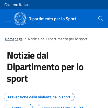
Vai al contenuto
Vai alla navigazione del sito
Governo Italiano
Dipartimento per lo Sport
Cerca
Homepage
/
Notizie dal Dipartimento per lo sport
Notizie dal
Dipartimento per lo
sport
Tutti i contenuti della pagina No
Prevenzione della violenza nello sport