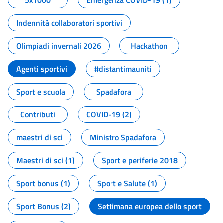
5x1000
Emergenza COVID-19 (1)
Indennità collaboratori sportivi
Olimpiadi invernali 2026
Hackathon
Agenti sportivi
#distantimauniti
Sport e scuola
Spadafora
Contributi
COVID-19 (2)
maestri di sci
Ministro Spadafora
Maestri di sci (1)
Sport e periferie 2018
Sport bonus (1)
Sport e Salute (1)
Sport Bonus (2)
Settimana europea dello sport