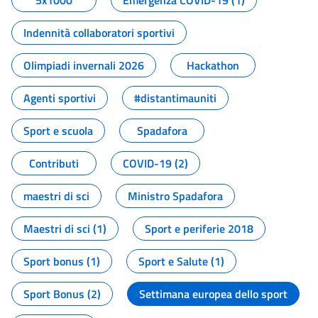
5x1000
Emergenza COVID-19 (1)
Indennità collaboratori sportivi
Olimpiadi invernali 2026
Hackathon
Agenti sportivi
#distantimauniti
Sport e scuola
Spadafora
Contributi
COVID-19 (2)
maestri di sci
Ministro Spadafora
Maestri di sci (1)
Sport e periferie 2018
Sport bonus (1)
Sport e Salute (1)
Sport Bonus (2)
Settimana europea dello sport