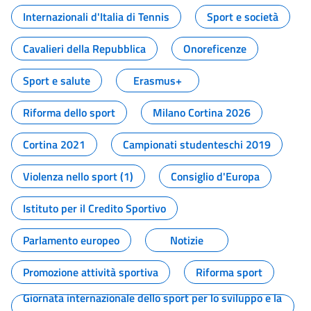
Internazionali d'Italia di Tennis
Sport e società
Cavalieri della Repubblica
Onoreficenze
Sport e salute
Erasmus+
Riforma dello sport
Milano Cortina 2026
Cortina 2021
Campionati studenteschi 2019
Violenza nello sport (1)
Consiglio d'Europa
Istituto per il Credito Sportivo
Parlamento europeo
Notizie
Promozione attività sportiva
Riforma sport
Giornata internazionale dello sport per lo sviluppo e la