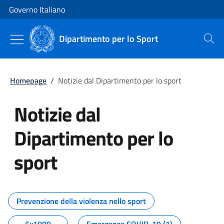
Vai al contenuto
Vai alla navigazione del sito
Governo Italiano
Dipartimento per lo Sport
Cerca
Homepage
/
Notizie dal Dipartimento per lo sport
Notizie dal
Dipartimento per lo
sport
Tutti i contenuti della pagina No
Prevenzione della violenza nello sport