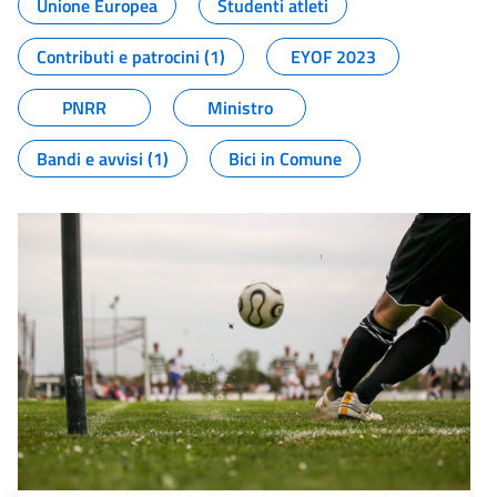
Unione Europea
Studenti atleti
Contributi e patrocini (1)
EYOF 2023
PNRR
Ministro
Bandi e avvisi (1)
Bici in Comune