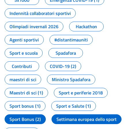
5x1000
Emergenza COVID-19 (1)
Indennità collaboratori sportivi
Olimpiadi invernali 2026
Hackathon
Agenti sportivi
#distantimauniti
Sport e scuola
Spadafora
Contributi
COVID-19 (2)
maestri di sci
Ministro Spadafora
Maestri di sci (1)
Sport e periferie 2018
Sport bonus (1)
Sport e Salute (1)
Sport Bonus (2)
Settimana europea dello sport