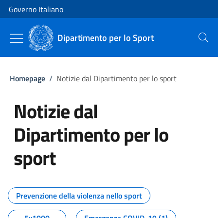
Vai al contenuto
Vai alla navigazione del sito
Governo Italiano
Dipartimento per lo Sport
Cerca
Homepage
/
Notizie dal Dipartimento per lo sport
Notizie dal
Dipartimento per lo
sport
Tutti i contenuti della pagina No
Prevenzione della violenza nello sport