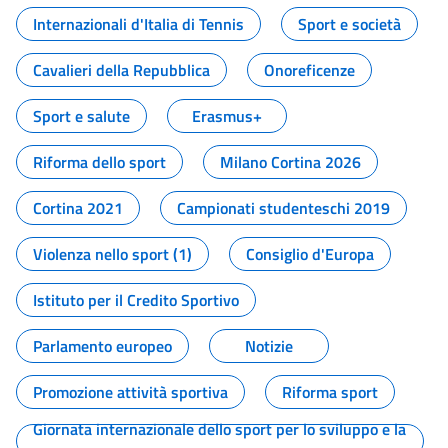
Internazionali d'Italia di Tennis
Sport e società
Cavalieri della Repubblica
Onoreficenze
Sport e salute
Erasmus+
Riforma dello sport
Milano Cortina 2026
Cortina 2021
Campionati studenteschi 2019
Violenza nello sport (1)
Consiglio d'Europa
Istituto per il Credito Sportivo
Parlamento europeo
Notizie
Promozione attività sportiva
Riforma sport
Giornata internazionale dello sport per lo sviluppo e la