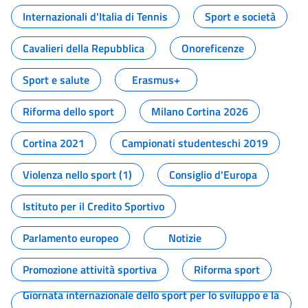
Internazionali d'Italia di Tennis
Sport e società
Cavalieri della Repubblica
Onoreficenze
Sport e salute
Erasmus+
Riforma dello sport
Milano Cortina 2026
Cortina 2021
Campionati studenteschi 2019
Violenza nello sport (1)
Consiglio d'Europa
Istituto per il Credito Sportivo
Parlamento europeo
Notizie
Promozione attività sportiva
Riforma sport
Giornata internazionale dello sport per lo sviluppo e la