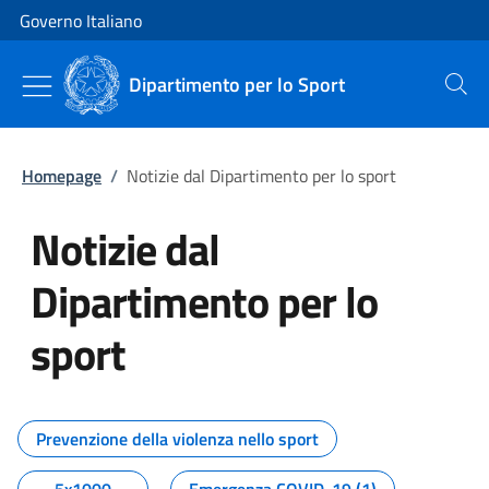
Vai al contenuto
Vai alla navigazione del sito
Governo Italiano
Dipartimento per lo Sport
Cerca
Homepage
/
Notizie dal Dipartimento per lo sport
Notizie dal
Dipartimento per lo
sport
Tutti i contenuti della pagina No
Prevenzione della violenza nello sport