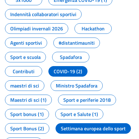
5x1000
Emergenza COVID-19 (1)
Indennità collaboratori sportivi
Olimpiadi invernali 2026
Hackathon
Agenti sportivi
#distantimauniti
Sport e scuola
Spadafora
Contributi
COVID-19 (2)
maestri di sci
Ministro Spadafora
Maestri di sci (1)
Sport e periferie 2018
Sport bonus (1)
Sport e Salute (1)
Sport Bonus (2)
Settimana europea dello sport