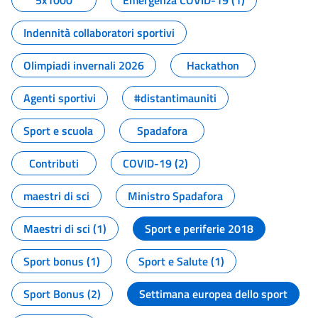
5x1000
Emergenza COVID-19 (1)
Indennità collaboratori sportivi
Olimpiadi invernali 2026
Hackathon
Agenti sportivi
#distantimauniti
Sport e scuola
Spadafora
Contributi
COVID-19 (2)
maestri di sci
Ministro Spadafora
Maestri di sci (1)
Sport e periferie 2018
Sport bonus (1)
Sport e Salute (1)
Sport Bonus (2)
Settimana europea dello sport