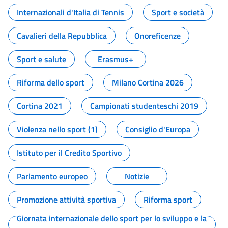
Internazionali d'Italia di Tennis
Sport e società
Cavalieri della Repubblica
Onoreficenze
Sport e salute
Erasmus+
Riforma dello sport
Milano Cortina 2026
Cortina 2021
Campionati studenteschi 2019
Violenza nello sport (1)
Consiglio d'Europa
Istituto per il Credito Sportivo
Parlamento europeo
Notizie
Promozione attività sportiva
Riforma sport
Giornata internazionale dello sport per lo sviluppo e la