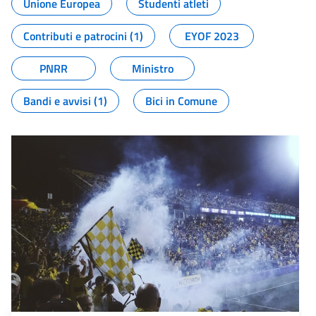
Unione Europea
Studenti atleti
Contributi e patrocini (1)
EYOF 2023
PNRR
Ministro
Bandi e avvisi (1)
Bici in Comune