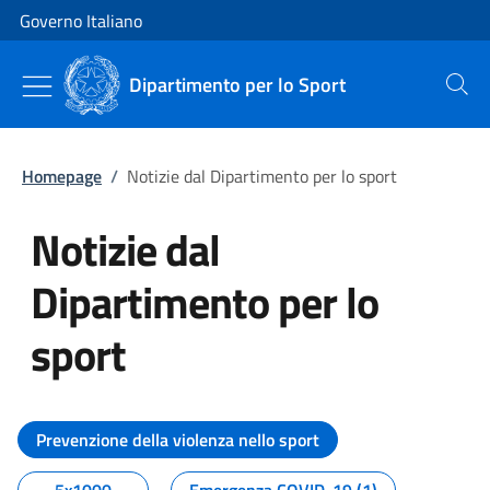
Vai al contenuto
Vai alla navigazione del sito
Governo Italiano
Dipartimento per lo Sport
Cerca
Homepage
/
Notizie dal Dipartimento per lo sport
Notizie dal
Dipartimento per lo
sport
Tutti i contenuti della pagina No
Prevenzione della violenza nello sport