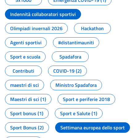
5x1000
Emergenza COVID-19 (1)
Indennità collaboratori sportivi
Olimpiadi invernali 2026
Hackathon
Agenti sportivi
#distantimauniti
Sport e scuola
Spadafora
Contributi
COVID-19 (2)
maestri di sci
Ministro Spadafora
Maestri di sci (1)
Sport e periferie 2018
Sport bonus (1)
Sport e Salute (1)
Sport Bonus (2)
Settimana europea dello sport