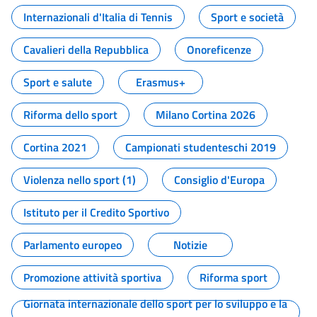
Internazionali d'Italia di Tennis
Sport e società
Cavalieri della Repubblica
Onoreficenze
Sport e salute
Erasmus+
Riforma dello sport
Milano Cortina 2026
Cortina 2021
Campionati studenteschi 2019
Violenza nello sport (1)
Consiglio d'Europa
Istituto per il Credito Sportivo
Parlamento europeo
Notizie
Promozione attività sportiva
Riforma sport
Giornata internazionale dello sport per lo sviluppo e la