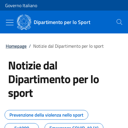
Vai al contenuto
Vai alla navigazione del sito
Governo Italiano
Dipartimento per lo Sport
Cerca
Homepage
/
Notizie dal Dipartimento per lo sport
Notizie dal
Dipartimento per lo
sport
Tutti i contenuti della pagina No
Prevenzione della violenza nello sport