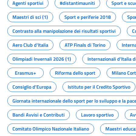
Agenti sportivi
#distantimauniti
Sport e scu
Maestri di sci (1)
Sport e periferie 2018
Spor
Contrasto alla manipolazione dei risultati sportivi
C
Aero Club d'Italia
ATP Finals di Torino
Interna
Olimpiadi Invernali 2026 (1)
Internazionali d'Italia d
Erasmus+
Riforma dello sport
Milano Cor
Consiglio d'Europa
Istituto per il Credito Sportivo
Giornata internazionale dello sport per lo sviluppo e la pac
Bandi Avvisi e Contributi
Lavoro sportivo
Av
Comitato Olimpico Nazionale Italiano
Maestri educa