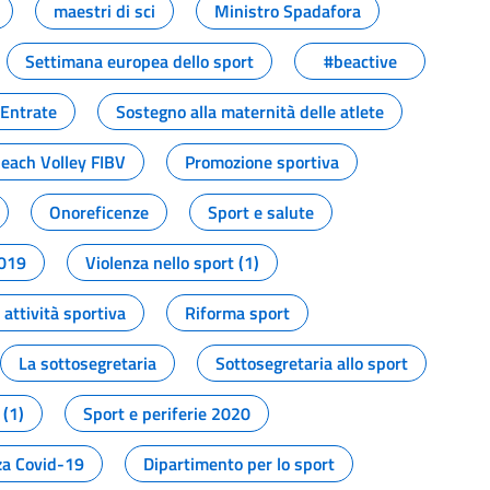
maestri di sci
Ministro Spadafora
Settimana europea dello sport
#beactive
 Entrate
Sostegno alla maternità delle atlete
Beach Volley FIBV
Promozione sportiva
Onoreficenze
Sport e salute
2019
Violenza nello sport (1)
attività sportiva
Riforma sport
La sottosegretaria
Sottosegretaria allo sport
 (1)
Sport e periferie 2020
a Covid-19
Dipartimento per lo sport