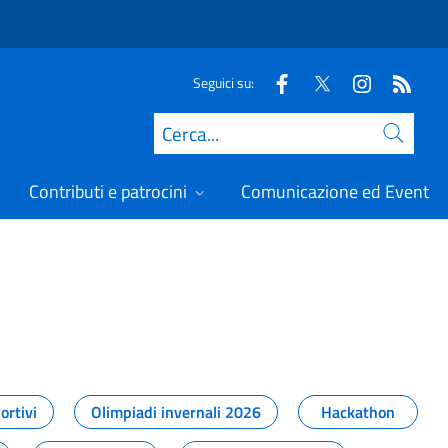
Seguici su:
Cerca
Contributi e patrocini
Comunicazione ed Eventi
t
ortivi
Olimpiadi invernali 2026
Hackathon