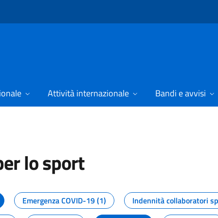
ionale
Attività internazionale
Bandi e avvisi
er lo sport
tizie dal Dipartimento per lo spor
Emergenza COVID-19 (1)
Indennità collaboratori sp