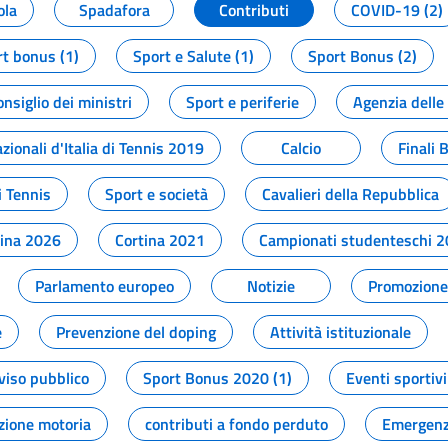
ola
Spadafora
Contributi
COVID-19 (2)
t bonus (1)
Sport e Salute (1)
Sport Bonus (2)
onsiglio dei ministri
Sport e periferie
Agenzia delle
zionali d'Italia di Tennis 2019
Calcio
Finali 
i Tennis
Sport e società
Cavalieri della Repubblica
tina 2026
Cortina 2021
Campionati studenteschi 
Parlamento europeo
Notizie
Promozione 
e
Prevenzione del doping
Attività istituzionale
viso pubblico
Sport Bonus 2020 (1)
Eventi sportivi
zione motoria
contributi a fondo perduto
Emergenz