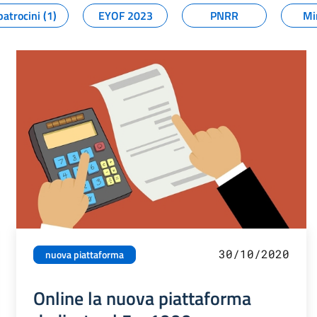
patrocini (1)
EYOF 2023
PNRR
Mi
30/10/2020
nuova piattaforma
Online la nuova piattaforma