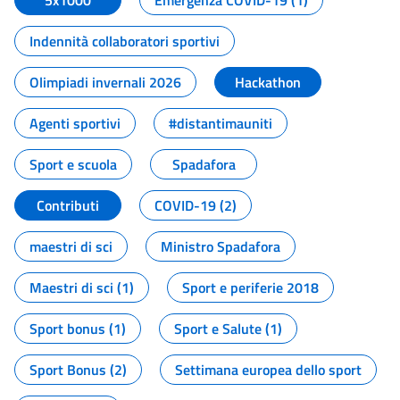
5x1000
Emergenza COVID-19 (1)
Indennità collaboratori sportivi
Olimpiadi invernali 2026
Hackathon
Agenti sportivi
#distantimauniti
Sport e scuola
Spadafora
Contributi
COVID-19 (2)
maestri di sci
Ministro Spadafora
Maestri di sci (1)
Sport e periferie 2018
Sport bonus (1)
Sport e Salute (1)
Sport Bonus (2)
Settimana europea dello sport