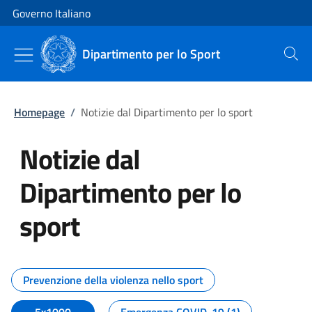
Vai al contenuto
Vai alla navigazione del sito
Governo Italiano
Dipartimento per lo Sport
Cerca
Homepage
/
Notizie dal Dipartimento per lo sport
Notizie dal
Dipartimento per lo
sport
Tutti i contenuti della pagina No
Prevenzione della violenza nello sport