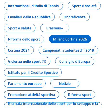
Internazionali d'Italia di Tennis
Sport e società
Cavalieri della Repubblica
Onoreficenze
Sport e salute
Erasmus+
Riforma dello sport
Milano Cortina 2026
Cortina 2021
Campionati studenteschi 2019
Violenza nello sport (1)
Consiglio d'Europa
Istituto per il Credito Sportivo
Parlamento europeo
Notizie
Promozione attività sportiva
Riforma sport
Giornata internazionale dello sport per lo sviluppo e la