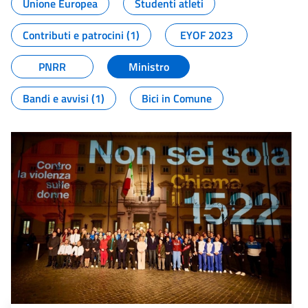
Unione Europea
Studenti atleti
Contributi e patrocini (1)
EYOF 2023
PNRR
Ministro
Bandi e avvisi (1)
Bici in Comune