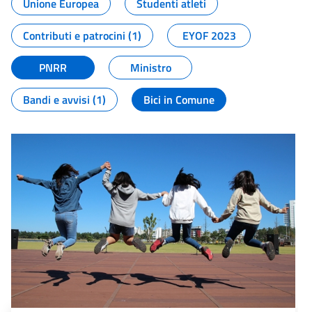
Unione Europea
Studenti atleti
Contributi e patrocini (1)
EYOF 2023
PNRR
Ministro
Bandi e avvisi (1)
Bici in Comune