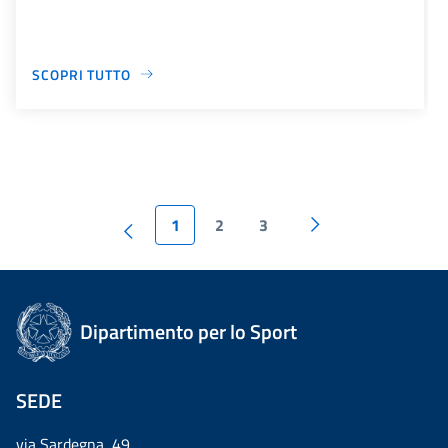
SCOPRI TUTTO
1
2
3
Dipartimento per lo Sport
SEDE
via Sardegna, 49