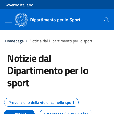
Vai al contenuto
Vai alla navigazione del sito
Governo Italiano
Dipartimento per lo Sport
Cerca
Homepage
/
Notizie dal Dipartimento per lo sport
Notizie dal
Dipartimento per lo
sport
Tutti i contenuti della pagina No
Prevenzione della violenza nello sport