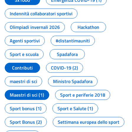
5x1000
Emergenza COVID-19 (1)
Indennità collaboratori sportivi
Olimpiadi invernali 2026
Hackathon
Agenti sportivi
#distantimauniti
Sport e scuola
Spadafora
Contributi
COVID-19 (2)
maestri di sci
Ministro Spadafora
Maestri di sci (1)
Sport e periferie 2018
Sport bonus (1)
Sport e Salute (1)
Sport Bonus (2)
Settimana europea dello sport