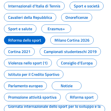
Internazionali d'Italia di Tennis
Sport e società
Cavalieri della Repubblica
Onoreficenze
Sport e salute
Erasmus+
Riforma dello sport
Milano Cortina 2026
Cortina 2021
Campionati studenteschi 2019
Violenza nello sport (1)
Consiglio d'Europa
Istituto per il Credito Sportivo
Parlamento europeo
Notizie
Promozione attività sportiva
Riforma sport
Giornata internazionale dello sport per lo sviluppo e la