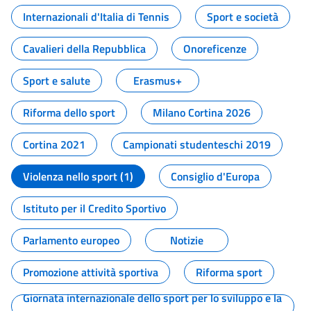
Internazionali d'Italia di Tennis
Sport e società
Cavalieri della Repubblica
Onoreficenze
Sport e salute
Erasmus+
Riforma dello sport
Milano Cortina 2026
Cortina 2021
Campionati studenteschi 2019
Violenza nello sport (1)
Consiglio d'Europa
Istituto per il Credito Sportivo
Parlamento europeo
Notizie
Promozione attività sportiva
Riforma sport
Giornata internazionale dello sport per lo sviluppo e la