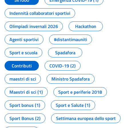
5x1000
Emergenza COVID-19 (1)
Indennità collaboratori sportivi
Olimpiadi invernali 2026
Hackathon
Agenti sportivi
#distantimauniti
Sport e scuola
Spadafora
Contributi
COVID-19 (2)
maestri di sci
Ministro Spadafora
Maestri di sci (1)
Sport e periferie 2018
Sport bonus (1)
Sport e Salute (1)
Sport Bonus (2)
Settimana europea dello sport