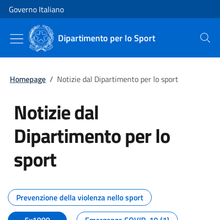
Vai al contenuto
Vai alla navigazione del sito
Governo Italiano
Dipartimento per lo Sport
Cerca
Homepage
/
Notizie dal Dipartimento per lo sport
Notizie dal
Dipartimento per lo
sport
Tutti i contenuti della pagina No
Prevenzione della violenza nello sport