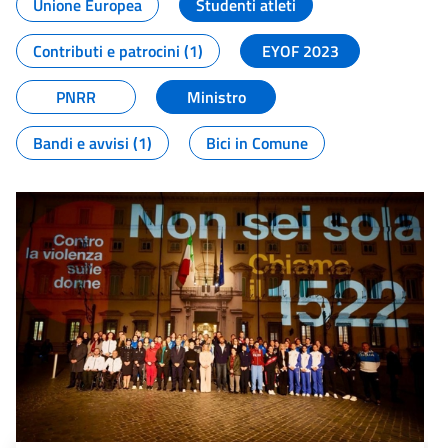
Unione Europea
Studenti atleti
Contributi e patrocini (1)
EYOF 2023
PNRR
Ministro
Bandi e avvisi (1)
Bici in Comune