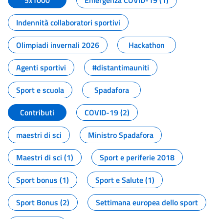
5x1000
Emergenza COVID-19 (1)
Indennità collaboratori sportivi
Olimpiadi invernali 2026
Hackathon
Agenti sportivi
#distantimauniti
Sport e scuola
Spadafora
Contributi
COVID-19 (2)
maestri di sci
Ministro Spadafora
Maestri di sci (1)
Sport e periferie 2018
Sport bonus (1)
Sport e Salute (1)
Sport Bonus (2)
Settimana europea dello sport