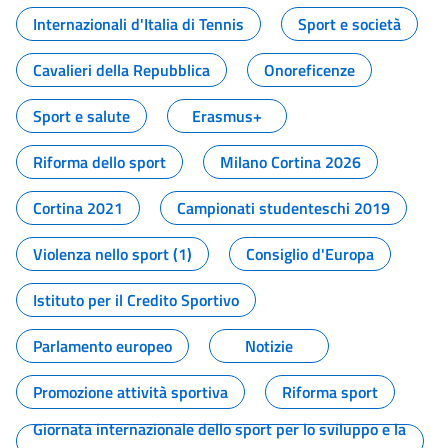
Internazionali d'Italia di Tennis
Sport e società
Cavalieri della Repubblica
Onoreficenze
Sport e salute
Erasmus+
Riforma dello sport
Milano Cortina 2026
Cortina 2021
Campionati studenteschi 2019
Violenza nello sport (1)
Consiglio d'Europa
Istituto per il Credito Sportivo
Parlamento europeo
Notizie
Promozione attività sportiva
Riforma sport
Giornata internazionale dello sport per lo sviluppo e la