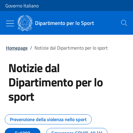
Vai al contenuto
Vai alla navigazione del sito
Governo Italiano
Dipartimento per lo Sport
Cerca
Homepage
/
Notizie dal Dipartimento per lo sport
Notizie dal
Dipartimento per lo
sport
Tutti i contenuti della pagina No
Prevenzione della violenza nello sport