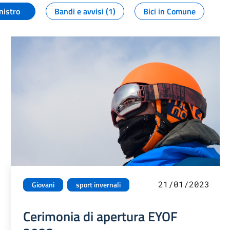
nistro
Bandi e avvisi (1)
Bici in Comune
21/01/2023
Giovani
sport invernali
Cerimonia di apertura EYOF