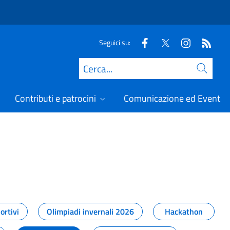
Seguici su:
Cerca
Contributi e patrocini
Comunicazione ed Eventi
t
ortivi
Olimpiadi invernali 2026
Hackathon