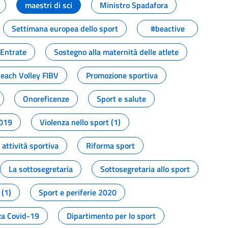
maestri di sci
Ministro Spadafora
Settimana europea dello sport
#beactive
 Entrate
Sostegno alla maternità delle atlete
Beach Volley FIBV
Promozione sportiva
Onoreficenze
Sport e salute
2019
Violenza nello sport (1)
attività sportiva
Riforma sport
La sottosegretaria
Sottosegretaria allo sport
 (1)
Sport e periferie 2020
a Covid-19
Dipartimento per lo sport