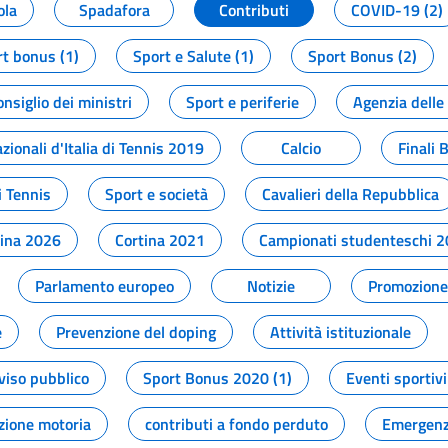
ola
Spadafora
Contributi
COVID-19 (2)
t bonus (1)
Sport e Salute (1)
Sport Bonus (2)
onsiglio dei ministri
Sport e periferie
Agenzia delle
zionali d'Italia di Tennis 2019
Calcio
Finali 
i Tennis
Sport e società
Cavalieri della Repubblica
tina 2026
Cortina 2021
Campionati studenteschi 
Parlamento europeo
Notizie
Promozione 
e
Prevenzione del doping
Attività istituzionale
viso pubblico
Sport Bonus 2020 (1)
Eventi sportivi
zione motoria
contributi a fondo perduto
Emergenz