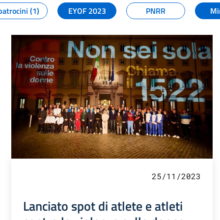
patrocini (1)
EYOF 2023
PNRR
Mi
25/11/2023
Lanciato spot di atlete e atleti