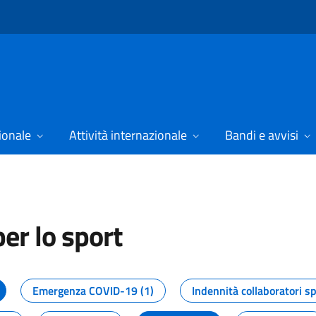
ionale
Attività internazionale
Bandi e avvisi
er lo sport
tizie dal Dipartimento per lo spor
Emergenza COVID-19 (1)
Indennità collaboratori sp