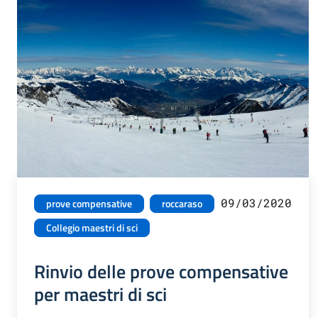
09/03/2020
prove compensative
roccaraso
Collegio maestri di sci
Rinvio delle prove compensative
per maestri di sci