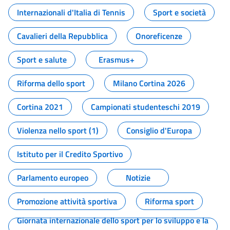
Internazionali d'Italia di Tennis
Sport e società
Cavalieri della Repubblica
Onoreficenze
Sport e salute
Erasmus+
Riforma dello sport
Milano Cortina 2026
Cortina 2021
Campionati studenteschi 2019
Violenza nello sport (1)
Consiglio d'Europa
Istituto per il Credito Sportivo
Parlamento europeo
Notizie
Promozione attività sportiva
Riforma sport
Giornata internazionale dello sport per lo sviluppo e la