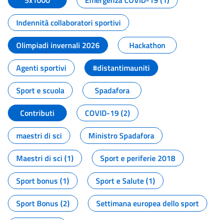
5x1000
Emergenza COVID-19 (1)
Indennità collaboratori sportivi
Olimpiadi invernali 2026
Hackathon
Agenti sportivi
#distantimauniti
Sport e scuola
Spadafora
Contributi
COVID-19 (2)
maestri di sci
Ministro Spadafora
Maestri di sci (1)
Sport e periferie 2018
Sport bonus (1)
Sport e Salute (1)
Sport Bonus (2)
Settimana europea dello sport