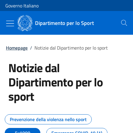
Vai al contenuto
Vai alla navigazione del sito
Governo Italiano
Dipartimento per lo Sport
Cerca
Homepage
/
Notizie dal Dipartimento per lo sport
Notizie dal
Dipartimento per lo
sport
Tutti i contenuti della pagina No
Prevenzione della violenza nello sport