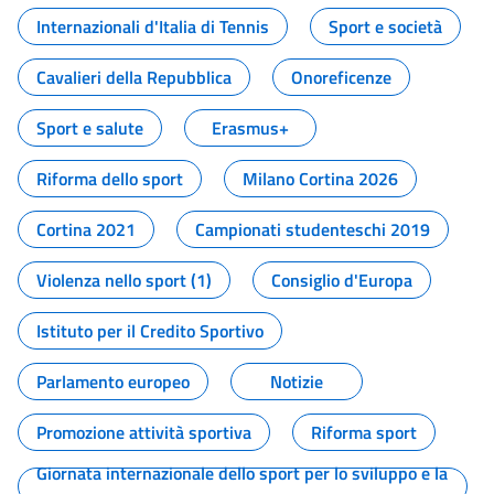
Internazionali d'Italia di Tennis
Sport e società
Cavalieri della Repubblica
Onoreficenze
Sport e salute
Erasmus+
Riforma dello sport
Milano Cortina 2026
Cortina 2021
Campionati studenteschi 2019
Violenza nello sport (1)
Consiglio d'Europa
Istituto per il Credito Sportivo
Parlamento europeo
Notizie
Promozione attività sportiva
Riforma sport
Giornata internazionale dello sport per lo sviluppo e la