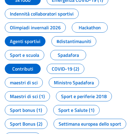
5x1000
Emergenza COVID-19 (1)
Indennità collaboratori sportivi
Olimpiadi invernali 2026
Hackathon
Agenti sportivi
#distantimauniti
Sport e scuola
Spadafora
Contributi
COVID-19 (2)
maestri di sci
Ministro Spadafora
Maestri di sci (1)
Sport e periferie 2018
Sport bonus (1)
Sport e Salute (1)
Sport Bonus (2)
Settimana europea dello sport