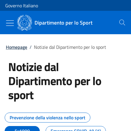
Vai al contenuto
Vai alla navigazione del sito
Governo Italiano
Dipartimento per lo Sport
Cerca
Homepage
/
Notizie dal Dipartimento per lo sport
Notizie dal
Dipartimento per lo
sport
Tutti i contenuti della pagina No
Prevenzione della violenza nello sport