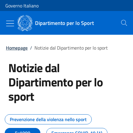
Vai al contenuto
Vai alla navigazione del sito
Governo Italiano
Dipartimento per lo Sport
Cerca
Homepage
/
Notizie dal Dipartimento per lo sport
Notizie dal
Dipartimento per lo
sport
Tutti i contenuti della pagina No
Prevenzione della violenza nello sport