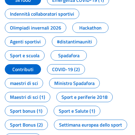
5x1000
Emergenza COVID-19 (1)
Indennità collaboratori sportivi
Olimpiadi invernali 2026
Hackathon
Agenti sportivi
#distantimauniti
Sport e scuola
Spadafora
Contributi
COVID-19 (2)
maestri di sci
Ministro Spadafora
Maestri di sci (1)
Sport e periferie 2018
Sport bonus (1)
Sport e Salute (1)
Sport Bonus (2)
Settimana europea dello sport