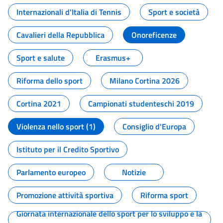
Internazionali d'Italia di Tennis
Sport e società
Cavalieri della Repubblica
Onoreficenze
Sport e salute
Erasmus+
Riforma dello sport
Milano Cortina 2026
Cortina 2021
Campionati studenteschi 2019
Violenza nello sport (1)
Consiglio d'Europa
Istituto per il Credito Sportivo
Parlamento europeo
Notizie
Promozione attività sportiva
Riforma sport
Giornata internazionale dello sport per lo sviluppo e la