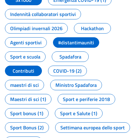
5x1000
Emergenza COVID-19 (1)
Indennità collaboratori sportivi
Olimpiadi invernali 2026
Hackathon
Agenti sportivi
#distantimauniti
Sport e scuola
Spadafora
Contributi
COVID-19 (2)
maestri di sci
Ministro Spadafora
Maestri di sci (1)
Sport e periferie 2018
Sport bonus (1)
Sport e Salute (1)
Sport Bonus (2)
Settimana europea dello sport