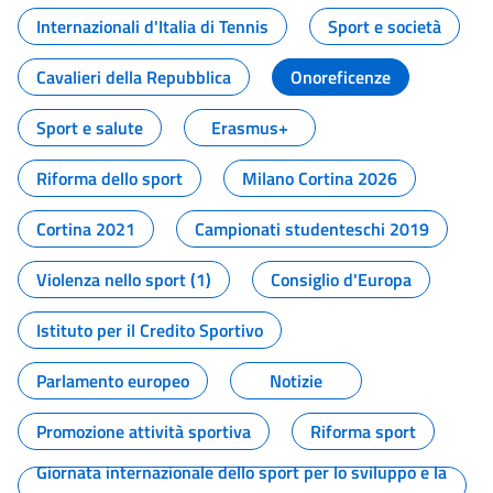
Internazionali d'Italia di Tennis
Sport e società
Cavalieri della Repubblica
Onoreficenze
Sport e salute
Erasmus+
Riforma dello sport
Milano Cortina 2026
Cortina 2021
Campionati studenteschi 2019
Violenza nello sport (1)
Consiglio d'Europa
Istituto per il Credito Sportivo
Parlamento europeo
Notizie
Promozione attività sportiva
Riforma sport
Giornata internazionale dello sport per lo sviluppo e la