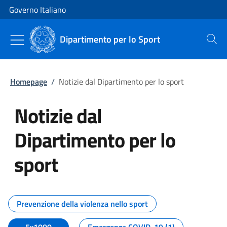
Vai al contenuto
Vai alla navigazione del sito
Governo Italiano
Dipartimento per lo Sport
Cerca
Homepage
/
Notizie dal Dipartimento per lo sport
Notizie dal
Dipartimento per lo
sport
Tutti i contenuti della pagina No
Prevenzione della violenza nello sport