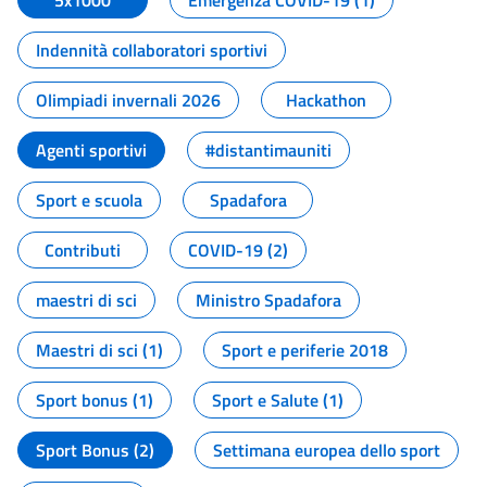
5x1000
Emergenza COVID-19 (1)
Indennità collaboratori sportivi
Olimpiadi invernali 2026
Hackathon
Agenti sportivi
#distantimauniti
Sport e scuola
Spadafora
Contributi
COVID-19 (2)
maestri di sci
Ministro Spadafora
Maestri di sci (1)
Sport e periferie 2018
Sport bonus (1)
Sport e Salute (1)
Sport Bonus (2)
Settimana europea dello sport