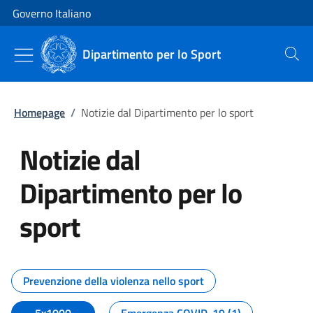
Vai al contenuto
Vai alla navigazione del sito
Governo Italiano
Dipartimento per lo Sport
Cerca
Homepage
/
Notizie dal Dipartimento per lo sport
Notizie dal
Dipartimento per lo
sport
Tutti i contenuti della pagina No
Prevenzione della violenza nello sport