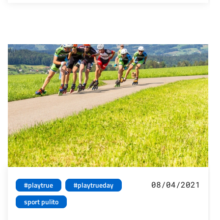
08/04/2021
#playtrue
#playtrueday
sport pulito