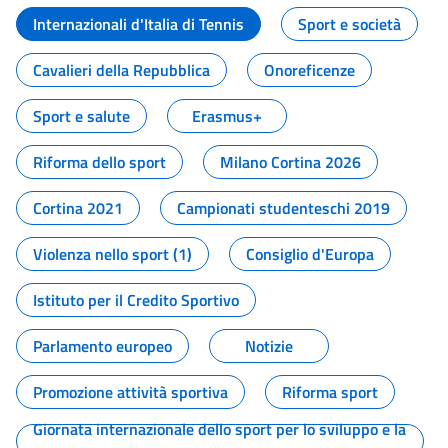
Internazionali d'Italia di Tennis
Sport e società
Cavalieri della Repubblica
Onoreficenze
Sport e salute
Erasmus+
Riforma dello sport
Milano Cortina 2026
Cortina 2021
Campionati studenteschi 2019
Violenza nello sport (1)
Consiglio d'Europa
Istituto per il Credito Sportivo
Parlamento europeo
Notizie
Promozione attività sportiva
Riforma sport
Giornata internazionale dello sport per lo sviluppo e la