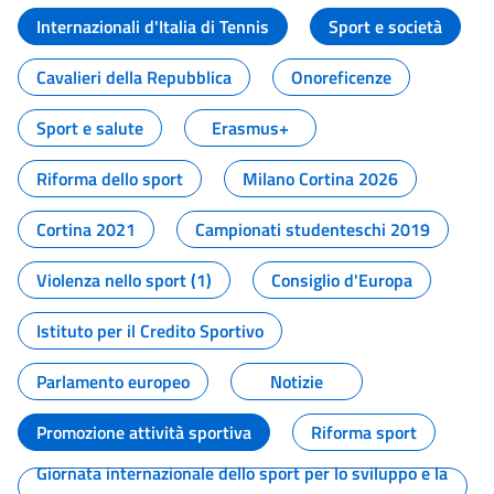
Internazionali d'Italia di Tennis
Sport e società
Cavalieri della Repubblica
Onoreficenze
Sport e salute
Erasmus+
Riforma dello sport
Milano Cortina 2026
Cortina 2021
Campionati studenteschi 2019
Violenza nello sport (1)
Consiglio d'Europa
Istituto per il Credito Sportivo
Parlamento europeo
Notizie
Promozione attività sportiva
Riforma sport
Giornata internazionale dello sport per lo sviluppo e la