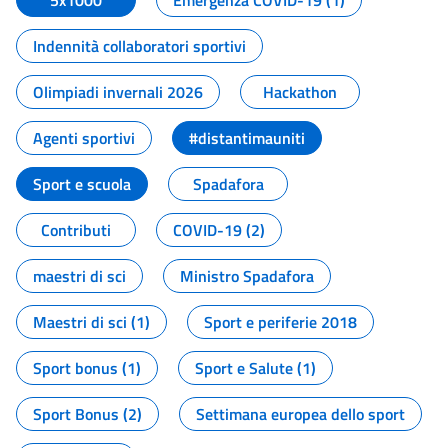
5x1000
Emergenza COVID-19 (1)
Indennità collaboratori sportivi
Olimpiadi invernali 2026
Hackathon
Agenti sportivi
#distantimauniti
Sport e scuola
Spadafora
Contributi
COVID-19 (2)
maestri di sci
Ministro Spadafora
Maestri di sci (1)
Sport e periferie 2018
Sport bonus (1)
Sport e Salute (1)
Sport Bonus (2)
Settimana europea dello sport