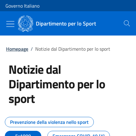
Vai al contenuto
Vai alla navigazione del sito
Governo Italiano
Dipartimento per lo Sport
Cerca
Homepage
/
Notizie dal Dipartimento per lo sport
Notizie dal
Dipartimento per lo
sport
Tutti i contenuti della pagina No
Prevenzione della violenza nello sport