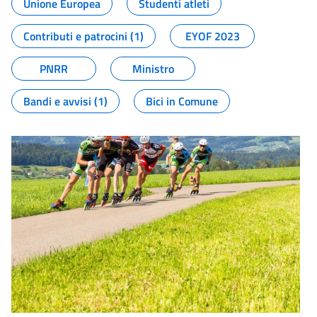
Unione Europea
Studenti atleti
Contributi e patrocini (1)
EYOF 2023
PNRR
Ministro
Bandi e avvisi (1)
Bici in Comune